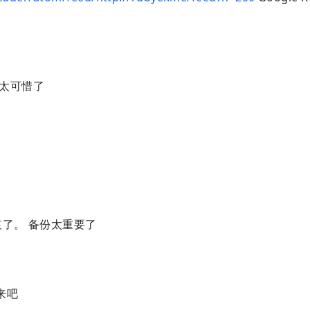
太可惜了
哀了。 备份太重要了
来吧