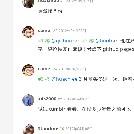
huacnlee
#2
2012年04月08日
居然没备份
camel
#3
2012年04月08日
#1 楼
@
qichunren
#2 楼
@
huobazi
现在只
字，评论恢复也麻烦:( 考虑下 github page
camel
#4
2012年04月08日
#3 楼
@
huacnlee
3 月前备份过一次。躺着
xds2000
#5
2012年04月08日
试试 tumblr 看看。在没多少流量之前可以
Standme
#6
2012年04月08日