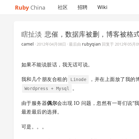
Ruby
China
社区
招聘
Wiki
瞎扯淡
悲催，数据库被删，博客被格
camel
rubyqian
·
2012年04月08日
· 最后由
回复于
2012年05月0
如果不能说脏话，我无话可说。
我和几个朋友合租的
，并在上面放了我的博客
Linode
。
Wordpress + Mysql
由于服务器
偶尔
会出现 IO 问题，忽然有一哥们说
最差最后的选择。
可是。。。