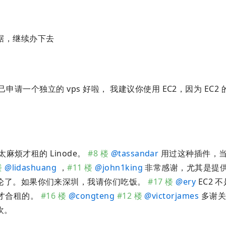
据，继续办下去
申请一个独立的 vps 好啦， 我建议你使用 EC2，因为 EC2
烦才租的 Linode。
#8 楼
@
tassandar
用过这种插件，
楼
@
lidashuang
，
#11 楼
@
john1king
非常感谢，尤其是提
论了。如果你们来深圳，我请你们吃饭。
#17 楼
@
ery
EC2 
所以才合租的。
#16 楼
@
congteng
#12 楼
@
victorjames
多谢关
欢。