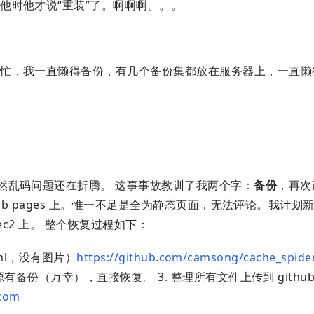
他时他才说“重装”了。啊啊啊。。。
作忙，我一直懒得备份，有几个备份集都放在服务器上，一直懒
然乱码问题还在折腾。 这事事故教训了我两个字：
备份
，再次
ub pages 上。惟一不足是全为静态页面，无法评论。我计划
或 ec2 上。 整个恢复过程如下：
ml，没有图片）
https://github.com/camsong/cache_spide
份（万幸），直接恢复。 3. 整理所有文件上传到 github p
.com