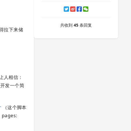
共收到
45
条回复
得拉下来储
让人相信：
新开发一个简
r
（这个脚本
ages: