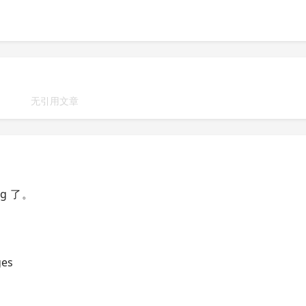
无引用文章
og 了。
es