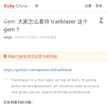
Ruby
China
注册
登录
Gem
大家怎么看待 trailblazer 这个
gem？
saiga
·
2014年11月29日
· 6369 次阅读
本帖已被管理员设置为精华贴
https://github.com/apotonick/trailblazer
Trailblazer is a thin layer on top of Rails. It gently
enforces encapsulation, an intuitive code structure
and gives you an object-oriented architecture.
目前我看到的功能：