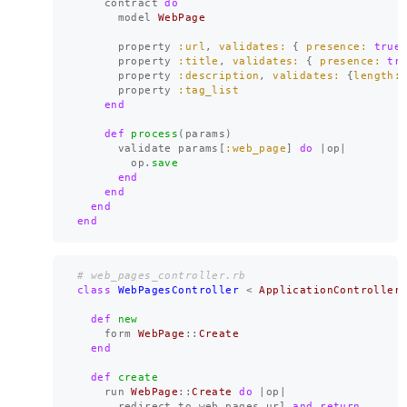
contract
do
model
WebPage
property
:url
,
validates: 
{
presence: 
true
property
:title
,
validates: 
{
presence: 
tr
property
:description
,
validates: 
{
length:
property
:tag_list
end
def
process
(
params
)
validate
params
[
:web_page
]
do
|
op
|
op
.
save
end
end
end
end
# web_pages_controller.rb
class
WebPagesController
<
ApplicationController
def
new
form
WebPage
::
Create
end
def
create
run
WebPage
::
Create
do
|
op
|
redirect_to
web_pages_url
and
return