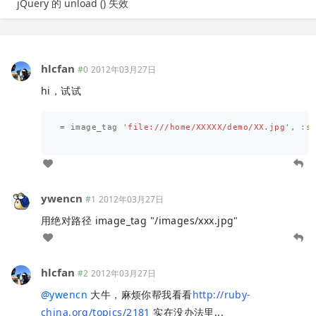
jQuery 的 unload () 失效
hlcfan
#0
2012年03月27日
hi，试试
=
image_tag
'file:///home/XXXXX/demo/XX.jpg'
,
:s
ywencn
#1
2012年03月27日
用绝对路径 image_tag "/images/xxx.jpg"
hlcfan
#2
2012年03月27日
@
ywencn
大牛，麻烦你帮我看看
http://ruby-
china.org/topics/2181
实在没办法里...