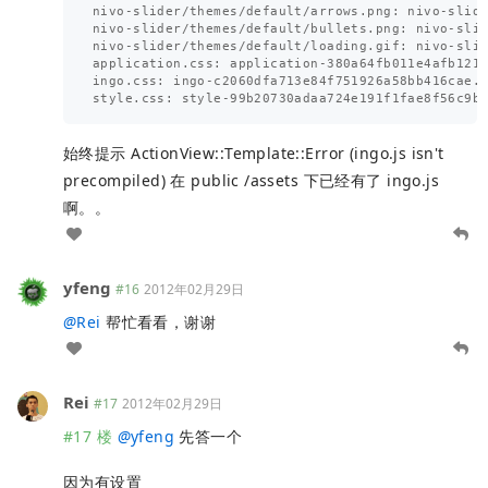
nivo-slider/themes/default/arrows.png: nivo-slide
nivo-slider/themes/default/bullets.png: nivo-slid
nivo-slider/themes/default/loading.gif: nivo-slid
application.css: application-380a64fb011e4afb121d
ingo.css: ingo-c2060dfa713e84f751926a58bb416cae.c
始终提示 ActionView::Template::Error (ingo.js isn't
precompiled) 在 public /assets 下已经有了 ingo.js
啊。。
yfeng
#16
2012年02月29日
@
Rei
帮忙看看，谢谢
Rei
#17
2012年02月29日
#17 楼
@
yfeng
先答一个
因为有设置