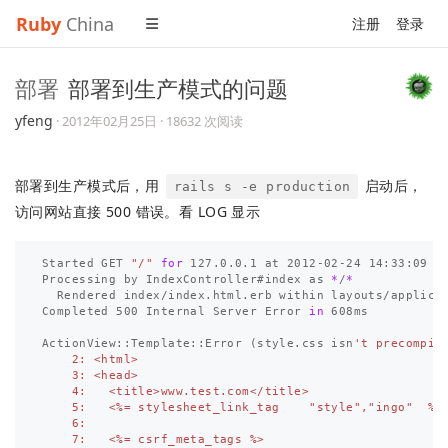
Ruby
China
注册
登录
部署
部署到生产模式的问题
yfeng
·
2012年02月25日
· 18632 次阅读
部署到生产模式后，用
启动后，
rails s -e production
访问网站直接 500 错误。看 LOG 显示
Started GET 
"/"
for 
127.0.0.1 at 2012-02-24 14:33:09 +0
Processing by IndexController#index as 
*
/
*
  Rendered index/index.html.erb within layouts/applica
Completed 500 Internal Server Error 
in 
608ms

ActionView::Template::Error 
(
style.css isn
't precompile
    2: <html>

    3: <head>

    4:   <title>www.test.com</title>

    5:   <%= stylesheet_link_tag    "style","ingo"  %>

    6:

    7:   <%= csrf_meta_tags %>
