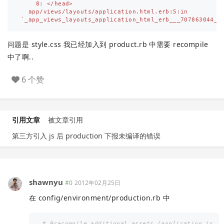
    8: </head>

  app/views/layouts/application.html.erb:5:in

`_app_views_layouts_application_html_erb___707863044_4
问题是 style.css 我已经加入到 product.rb 中需要 recompile
中了啊..
6 个赞
引用文章
被文章引用
第三方引入 js 后 production 下报未编译的错误
shawnyu
#0
2012年02月25日
在 config/environment/production.rb 中
# Precompile additional assets (application.js, 