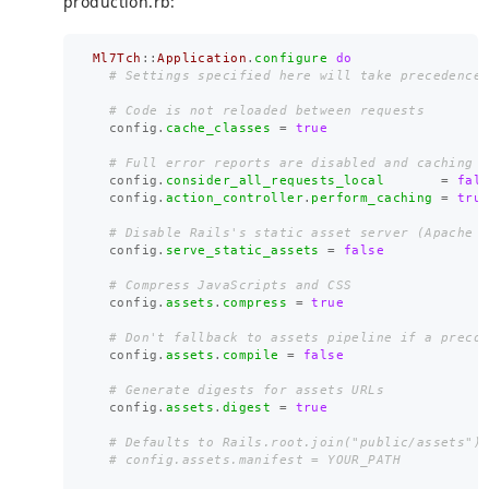
production.rb:
Ml7Tch
::
Application
.
configure
do
# Settings specified here will take precedence
# Code is not reloaded between requests
config
.
cache_classes
=
true
# Full error reports are disabled and caching 
config
.
consider_all_requests_local
=
fal
config
.
action_controller
.
perform_caching
=
tru
# Disable Rails's static asset server (Apache 
config
.
serve_static_assets
=
false
# Compress JavaScripts and CSS
config
.
assets
.
compress
=
true
# Don't fallback to assets pipeline if a preco
config
.
assets
.
compile
=
false
# Generate digests for assets URLs
config
.
assets
.
digest
=
true
# Defaults to Rails.root.join("public/assets")
# config.assets.manifest = YOUR_PATH