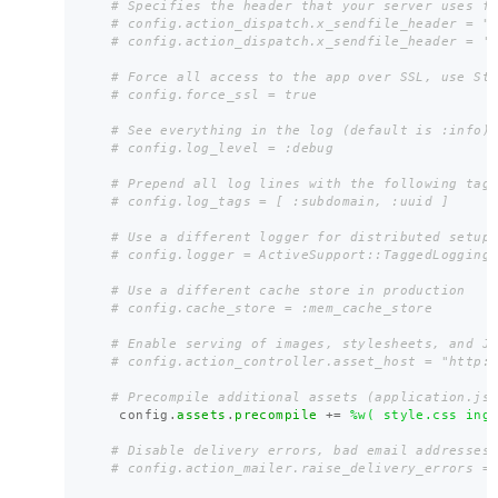
# Specifies the header that your server uses f
# config.action_dispatch.x_sendfile_header = "
# config.action_dispatch.x_sendfile_header = '
# Force all access to the app over SSL, use St
# config.force_ssl = true
# See everything in the log (default is :info)
# config.log_level = :debug
# Prepend all log lines with the following tag
# config.log_tags = [ :subdomain, :uuid ]
# Use a different logger for distributed setup
# config.logger = ActiveSupport::TaggedLogging
# Use a different cache store in production
# config.cache_store = :mem_cache_store
# Enable serving of images, stylesheets, and J
# config.action_controller.asset_host = "http:
# Precompile additional assets (application.js
config
.
assets
.
precompile
+=
%w( style.css ing
# Disable delivery errors, bad email addresses
# config.action_mailer.raise_delivery_errors =