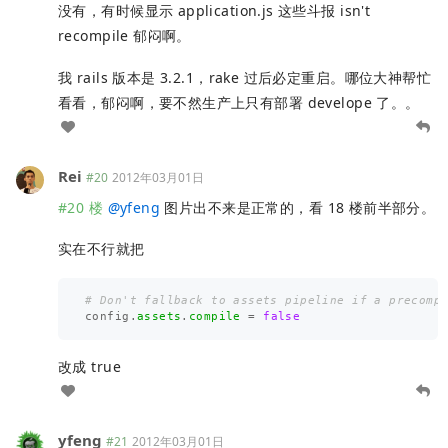
没有，有时候显示 application.js 这些斗报 isn't
recompile 郁闷啊。
我 rails 版本是 3.2.1，rake 过后必定重启。哪位大神帮忙
看看，郁闷啊，要不然生产上只有部署 develope 了。。
Rei
#20
2012年03月01日
#20 楼
@
yfeng
图片出不来是正常的，看 18 楼前半部分。
实在不行就把
# Don't fallback to assets pipeline if a precomp
config
.
assets
.
compile
=
false
改成 true
yfeng
#21
2012年03月01日