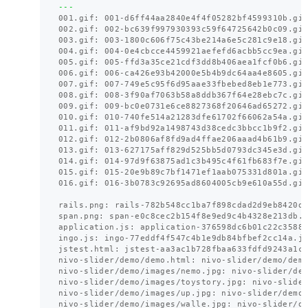
---
001.gif: 001-d6ff44aa2840e4f4f05282bf4599310b.gif
002.gif: 002-bc639f997930393c59f64725642b0c09.gif
003.gif: 003-1800c606f75c43be214a6e5c281c9e18.gif
004.gif: 004-0e4cbcce4459921aefefd6acbb5cc9ea.gif
005.gif: 005-ffd3a35ce21cdf3dd8b406aea1fcf0b6.gif
006.gif: 006-ca426e93b42000e5b4b9dc64aa4e8605.gif
007.gif: 007-749e5c95f6d95aae33fbebed8eb1e773.gif
008.gif: 008-3f90af7063b58a8ddb367f64e28ebc7c.gif
009.gif: 009-bc0e0731e6ce8827368f20646ad65272.gif
010.gif: 010-740fe514a21283dfe61702f66062a54a.gif
011.gif: 011-af9bd92a1498743d38cedc3bbcc1b9f2.gif
012.gif: 012-2b0806af8fd9ad4ffae206aaad4b61b9.gif
013.gif: 013-627175aff829d525bb5d0793dc345e3d.gif
014.gif: 014-97d9f63875ad1c3b495c4f61fb683f7e.gif
015.gif: 015-20e9b89c7bf1471ef1aab075331d801a.gif
016.gif: 016-3b0783c92695ad8604005cb9e610a55d.gif
rails.png: rails-782b548cc1ba7f898cdad2d9eb8420d2
span.png: span-e0c8cec2b154f8e9ed9c4b4328e213db.p
application.js: application-376598dc6b01c22c35881
ingo.js: ingo-77eddf4f547c4b1e9db84bfbef2cc14a.js
jstest.html: jstest-aa3ac1b728fbaa633fdfd9243a1c1
nivo-slider/demo/demo.html: nivo-slider/demo/demo
nivo-slider/demo/images/nemo.jpg: nivo-slider/dem
nivo-slider/demo/images/toystory.jpg: nivo-slider
nivo-slider/demo/images/up.jpg: nivo-slider/demo/
nivo-slider/demo/images/walle.jpg: nivo-slider/de