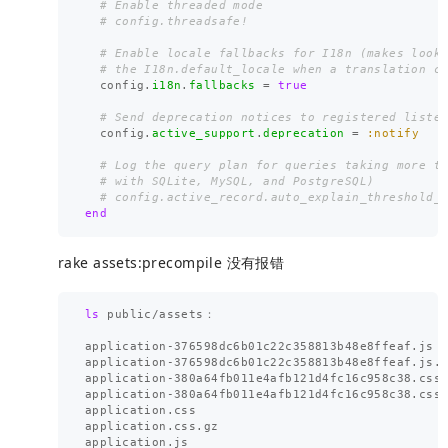
# Enable threaded mode
# config.threadsafe!
# Enable locale fallbacks for I18n (makes look
# the I18n.default_locale when a translation c
config
.
i18n
.
fallbacks
=
true
# Send deprecation notices to registered liste
config
.
active_support
.
deprecation
=
:notify
# Log the query plan for queries taking more t
# with SQLite, MySQL, and PostgreSQL)
# config.active_record.auto_explain_threshold_
end
rake assets:precompile 没有报错
ls 
public/assets：

application-376598dc6b01c22c358813b48e8ffeaf.js

application-376598dc6b01c22c358813b48e8ffeaf.js.g
application-380a64fb011e4afb121d4fc16c958c38.css

application-380a64fb011e4afb121d4fc16c958c38.css.
application.css

application.css.gz

application.js
