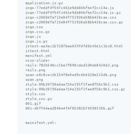
application.js.gz

ingo-77eddf4f547c4b1e9db84bfbef2cc14a.js

ingo-77eddf4f547c4b1e9db84bfbef2cc14a.js.gz

ingo-c2060dfa713e84f751926a58bb416cae.css

ingo-c2060dfa713e84f751926a58bb416cae.css.gz

ingo.css

ingo.css.gz

ingo.js

ingo.js.gz

jstest-aa3ac1b728fbaa633fdfd9243a1c1bc8.html

jstest.html

manifest.yml

nivo-slider

rails-782b548cc1ba7f898cdad2d9eb8420d2.png

rails.png

span-e0c8cec2b154f8e9ed9c4b4328e213db.png

span.png

style-99b20730adaa724e191f1fae8f56c9b1.css

style-99b20730adaa724e191f1fae8f56c9b1.css.gz

style.css

style.css.gz

001.gif

001-d6ff44aa2840e4f4f05282bf4599310b.gif

mainifest.yml:
