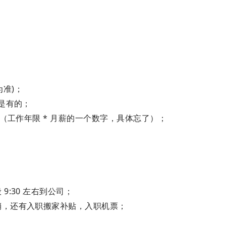
的为准)；
是有的；
包（工作年限 * 月薪的一个数字，具体忘了）；
；
:30 左右到公司；
销，还有入职搬家补贴，入职机票；