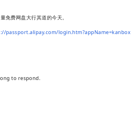
量免费网盘大行其道的今天。
s://passport.alipay.com/login.htm?appName=kanbox
long to respond.