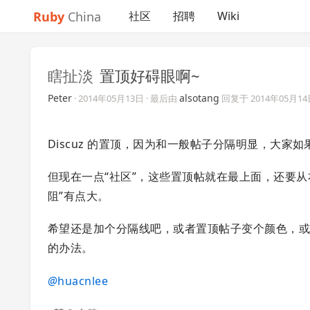
Ruby
China
社区
招聘
Wiki
瞎扯淡
置顶好碍眼啊~
Peter
alsotang
·
2014年05月13日
· 最后由
回复于
2014年05月1
Discuz 的置顶，因为和一般帖子分隔明显，大家
但现在一点“社区”，这些置顶帖就在最上面，还要
阻”有点大。
希望还是加个分隔线吧，或者置顶帖子变个颜色，或者
的办法。
@
huacnlee