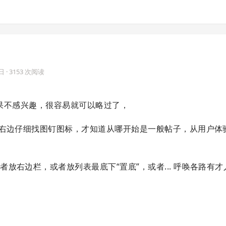
4日
· 3153 次阅读
如果不感兴趣，很容易就可以略过了，
从右边仔细找图钉图标，才知道从哪开始是一般帖子，从用户体
放右边栏，或者放列表最底下“置底”，或者... 呼唤各路有