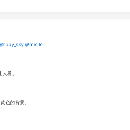
@
ruby_sky
@
miclle
让人看。
用淡黄色的背景。