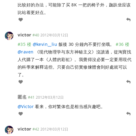
比较好的办法，可能除了买 8K 一把的椅子外，跏趺坐应该
比站着更好点。
victor
#40
2012年03月12日
#35 楼
@
kevin__liu
飯後 30 分鐘內不要打坐哦。
#36 楼
@
raven
《现代物理学与东方神秘主义》沒讀過，從淘寶找
人代購了一本《人體的彩虹》。我覺得沒必要一定要用現代
的科學來解釋這些。只要自己切實修煉體會到好處就可以
了。
匿名
#41
2012年03月12日
@
Victor
看来，你对繁体也是相当感兴趣吧。
victor
#42
2012年03月12日