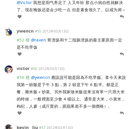
@
Victor
我想是阳气养足了 人又年轻 那点小病自然就解决
了。现在晚饭还是会少吃一点 但是素食很久了。以戒为师～
ywencn
#55
2012年03月13日
#52 楼
@
raven
胃溃疡和十二指肠溃疡的最主要原因一定
是不吃早饭
victor
#56
2012年03月13日
#56 楼
@
ywencn
應該說可能是因為不吃早飯。拿今天來說
我第一頓飯是下午 3 點，第 2 頓是下午 6 點半。都是正
餐，雜米飯＋炒菜。另外我家做米飯從來沒有單一只用大米
的時候，一般裡面至少會 4 樣以上。通常是大米，小黃米，
枸杞，人參（成斤賣的，跟蘋果差不多一個價格）。
kevin__liu
#57
2012年03月13日