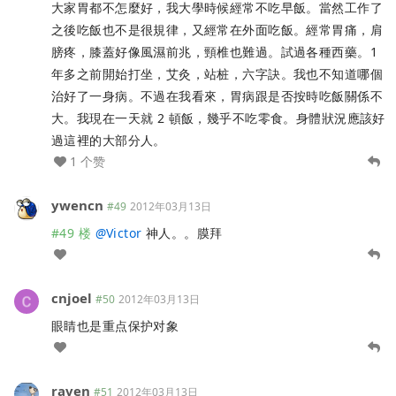
大家胃都不怎麼好，我大學時候經常不吃早飯。當然工作了
之後吃飯也不是很規律，又經常在外面吃飯。經常胃痛，肩
膀疼，膝蓋好像風濕前兆，頸椎也難過。試過各種西藥。1
年多之前開始打坐，艾灸，站桩，六字訣。我也不知道哪個
治好了一身病。不過在我看來，胃病跟是否按時吃飯關係不
大。我現在一天就 2 頓飯，幾乎不吃零食。身體狀況應該好
過這裡的大部分人。
1 个赞
ywencn
#49
2012年03月13日
#49 楼
@
Victor
神人。。膜拜
cnjoel
#50
2012年03月13日
眼睛也是重点保护对象
raven
#51
2012年03月13日