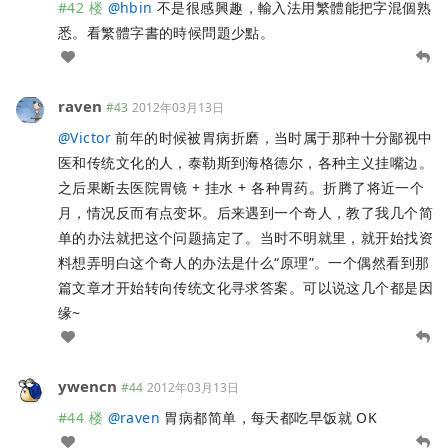
#42 楼
@
hbin
不是很感興趣，輸入法用繁體能把字混個熟
悉。看繁體字書的時候問題少點。
raven
#43
2012年03月13日
@
Victor
前年的时候被胃病折磨，当时属于那种十分鄙视中
医和传统文化的人，泰勒斯到海格德尔，各种主义挂嘴边。
之后果断去医院胃镜 + 挂水 + 各种胃药。折腾了将近一个
月，情况反而有点变坏。后来遇到一个奇人，教了我几个简
单的办法就把这个问题搞定了。当时不明就里，就开始找资
料想弄明白这个奇人的办法是什么“原理”。一个偶然看到那
篇文章才开始转向传统文化寻求答案。可以说这几个都是因
缘~
ywencn
#44
2012年03月13日
#44 楼
@
raven
胃病都简单，每天都吃早饭就 OK