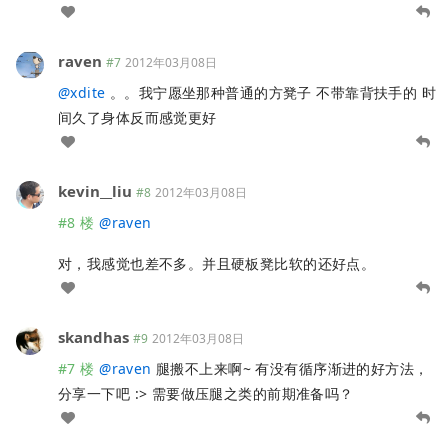
raven
#7
2012年03月08日
@
xdite
。。我宁愿坐那种普通的方凳子 不带靠背扶手的 时
间久了身体反而感觉更好
kevin__liu
#8
2012年03月08日
#8 楼
@
raven
对，我感觉也差不多。并且硬板凳比软的还好点。
skandhas
#9
2012年03月08日
#7 楼
@
raven
腿搬不上来啊~ 有没有循序渐进的好方法，
分享一下吧 :> 需要做压腿之类的前期准备吗？