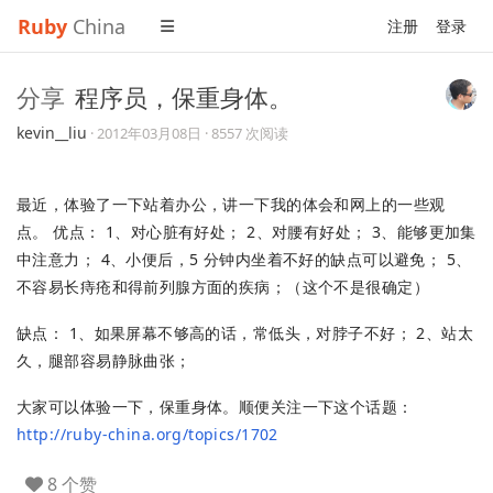
Ruby
China
注册
登录
分享
程序员，保重身体。
kevin__liu
·
2012年03月08日
· 8557 次阅读
最近，体验了一下站着办公，讲一下我的体会和网上的一些观
点。 优点： 1、对心脏有好处； 2、对腰有好处； 3、能够更加集
中注意力； 4、小便后，5 分钟内坐着不好的缺点可以避免； 5、
不容易长痔疮和得前列腺方面的疾病；（这个不是很确定）
缺点： 1、如果屏幕不够高的话，常低头，对脖子不好； 2、站太
久，腿部容易静脉曲张；
大家可以体验一下，保重身体。顺便关注一下这个话题：
http://ruby-china.org/topics/1702
8 个赞