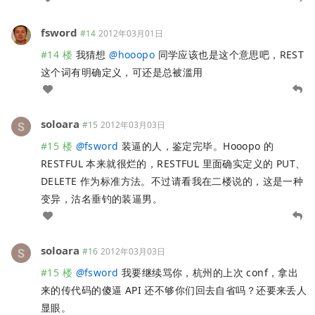
fsword
#14
2012年03月01日
#14 楼
我猜想
@
hooopo
同学应该也是这个意思吧，REST
这个词有明确定义，可还是总被滥用
soloara
#15
2012年03月03日
#15 楼
@
fsword
装逼的人，鉴定完毕。Hooopo 的
RESTFUL 本来就很烂的，RESTFUL 里面确实定义的 PUT、
DELETE 作为标准方法。不过请看我在二楼说的，这是一种
变异，沽名垂钓的装逼男。
soloara
#16
2012年03月03日
#15 楼
@
fsword
我要继续骂你，杭州的上次 conf，拿出
来的传代码的傻逼 API 还不够你们回去自省吗？还要来丢人
显眼。