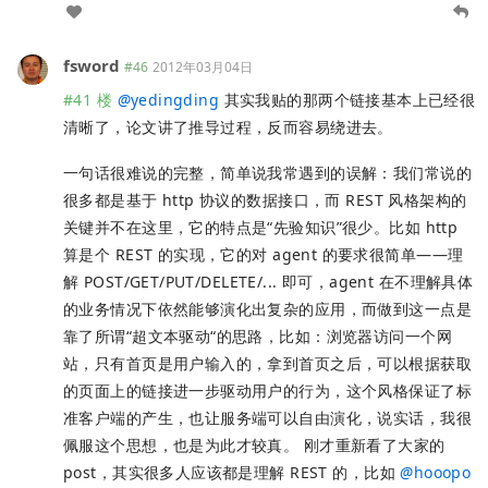
fsword
#46
2012年03月04日
#41 楼
@
yedingding
其实我贴的那两个链接基本上已经很
清晰了，论文讲了推导过程，反而容易绕进去。
一句话很难说的完整，简单说我常遇到的误解：我们常说的
很多都是基于 http 协议的数据接口，而 REST 风格架构的
关键并不在这里，它的特点是“先验知识”很少。比如 http
算是个 REST 的实现，它的对 agent 的要求很简单——理
解 POST/GET/PUT/DELETE/... 即可，agent 在不理解具体
的业务情况下依然能够演化出复杂的应用，而做到这一点是
靠了所谓“超文本驱动“的思路，比如：浏览器访问一个网
站，只有首页是用户输入的，拿到首页之后，可以根据获取
的页面上的链接进一步驱动用户的行为，这个风格保证了标
准客户端的产生，也让服务端可以自由演化，说实话，我很
佩服这个思想，也是为此才较真。 刚才重新看了大家的
post，其实很多人应该都是理解 REST 的，比如
@
hooopo