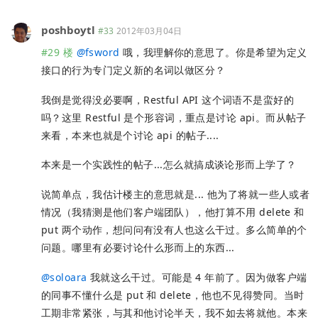
poshboytl
#33
2012年03月04日
#29 楼
@
fsword
哦，我理解你的意思了。你是希望为定义
接口的行为专门定义新的名词以做区分？
我倒是觉得没必要啊，Restful API 这个词语不是蛮好的
吗？这里 Restful 是个形容词，重点是讨论 api。而从帖子
来看，本来也就是个讨论 api 的帖子....
本来是一个实践性的帖子...怎么就搞成谈论形而上学了？
说简单点，我估计楼主的意思就是... 他为了将就一些人或者
情况（我猜测是他们客户端团队），他打算不用 delete 和
put 两个动作，想问问有没有人也这么干过。多么简单的个
问题。哪里有必要讨论什么形而上的东西...
@
soloara
我就这么干过。可能是 4 年前了。因为做客户端
的同事不懂什么是 put 和 delete，他也不见得赞同。当时
工期非常紧张，与其和他讨论半天，我不如去将就他。本来