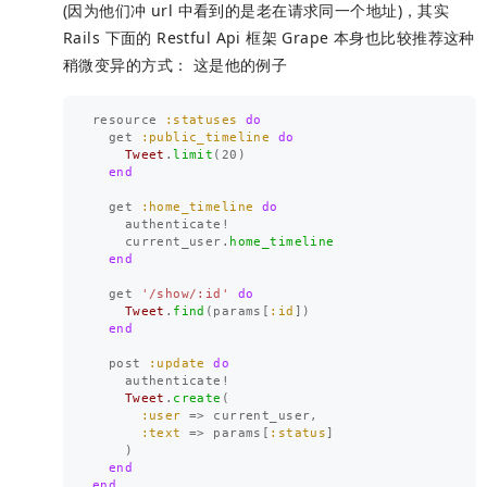
(因为他们冲 url 中看到的是老在请求同一个地址)，其实
Rails 下面的 Restful Api 框架 Grape 本身也比较推荐这种
稍微变异的方式： 这是他的例子
resource
:statuses
do
get
:public_timeline
do
Tweet
.
limit
(
20
)
end
get
:home_timeline
do
authenticate!
current_user
.
home_timeline
end
get
'/show/:id'
do
Tweet
.
find
(
params
[
:id
])
end
post
:update
do
authenticate!
Tweet
.
create
(
:user
=>
current_user
,
:text
=>
params
[
:status
]
)
end
end