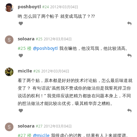
poshboytl
#24
2012年03月04日
哟 怎么回了两个帖子 就变成骂战了？??
soloara
#25
2012年03月04日
#25 楼
@
poshboytl
我在嘛他，他没骂我，他比较清高。
miclle
#26
2012年03月04日
看了两个贴，原本都是好好的技术讨论贴，怎么最后味道就
变了？ 有句话说“虽然我不赞成你的做法但是我誓死捍卫你
说话的权利！” 我觉得应该把精力都放在问题本身上，不同
的想法做法才能比较出优劣，吸其精华弃之糟粕。
soloara
#27
2012年03月04日
#27 楼
@
miclle
我很虚心的讨教，结果有人上来就摆谱。