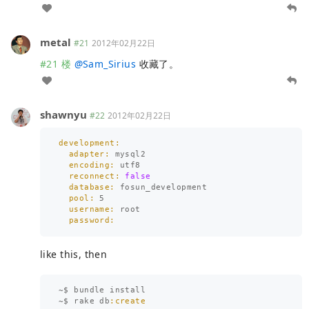
metal
#21
2012年02月22日
#21 楼
@
Sam_Sirius
收藏了。
shawnyu
#22
2012年02月22日
development:

  adapter: 
mysql2
encoding: 
utf8
reconnect: 
false
database: 
fosun_development
pool: 
5
username: 
root
like this, then
~
$
bundle
install
~
$
rake
db
:create