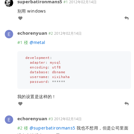
superbatironmans5
#1
2012年02月14日
别用 windows
echorenyuan
#2
2012年02月14日
#1 楼
@
metal
development
:
adapter
:
mysql
encoding
:
utf8
database
:
dbname
username
:
xixihaha
password
:
******
我的设置是这样的！
echorenyuan
#3
2012年02月14日
#2 楼
@
superbatironmans5
我也不想用，但是公司里面