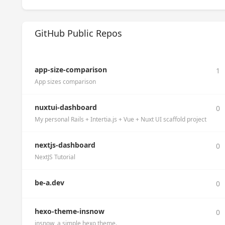
GitHub Public Repos
app-size-comparison
1
App sizes comparison
nuxtui-dashboard
0
My personal Rails + Intertia.js + Vue + Nuxt UI scaffold project
nextjs-dashboard
0
NextJS Tutorial
be-a.dev
0
hexo-theme-insnow
0
insnow, a simple hexo theme.