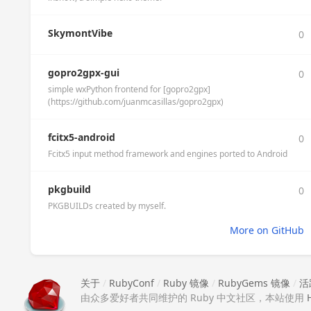
SkymontVibe
0
gopro2gpx-gui
0
simple wxPython frontend for [gopro2gpx]
(https://github.com/juanmcasillas/gopro2gpx)
fcitx5-android
0
Fcitx5 input method framework and engines ported to Android
pkgbuild
0
PKGBUILDs created by myself.
More on GitHub
关于
/
RubyConf
/
Ruby 镜像
/
RubyGems 镜像
/
活
由众多爱好者共同维护的 Ruby 中文社区，本站使用