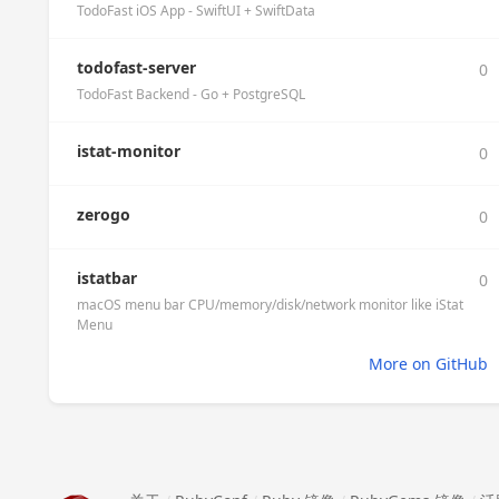
TodoFast iOS App - SwiftUI + SwiftData
todofast-server
0
TodoFast Backend - Go + PostgreSQL
istat-monitor
0
zerogo
0
istatbar
0
macOS menu bar CPU/memory/disk/network monitor like iStat
Menu
More on GitHub