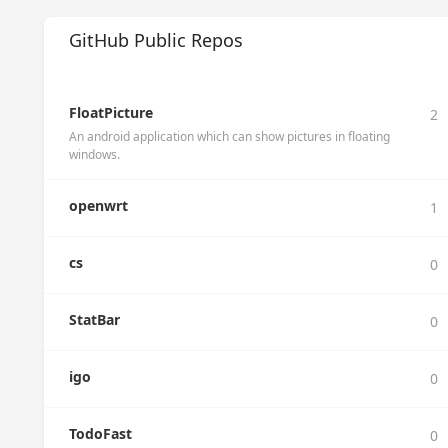
GitHub Public Repos
FloatPicture
2
An android application which can show pictures in floating
windows.
openwrt
1
cs
0
StatBar
0
igo
0
TodoFast
0