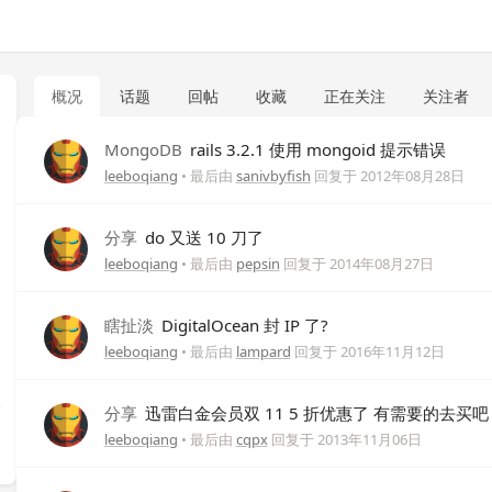
概况
话题
回帖
收藏
正在关注
关注者
MongoDB
rails 3.2.1 使用 mongoid 提示错误
leeboqiang
• 最后由
sanivbyfish
回复于
2012年08月28日
分享
do 又送 10 刀了
leeboqiang
• 最后由
pepsin
回复于
2014年08月27日
瞎扯淡
DigitalOcean 封 IP 了?
leeboqiang
• 最后由
lampard
回复于
2016年11月12日
分享
迅雷白金会员双 11 5 折优惠了 有需要的去买吧
leeboqiang
• 最后由
cqpx
回复于
2013年11月06日