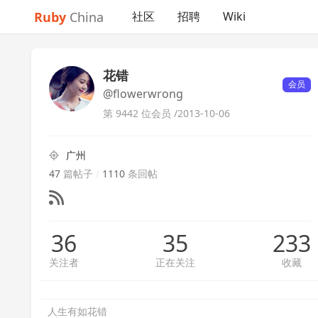
Ruby
China
社区
招聘
Wiki
花错
会员
@flowerwrong
第 9442 位会员 /
2013-10-06
广州
47
篇帖子
/
1110
条回帖
36
35
233
关注者
正在关注
收藏
人生有如花错