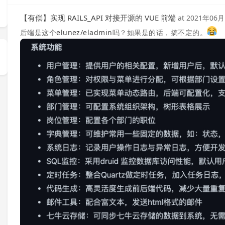
【有偿】实现 RAILS_API 对接开源的 VUE 前端
at
2021年06月
后端是这个
elunez/eladmin
吗？如果是的话，搞不定的。