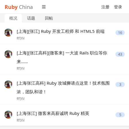
Ruby
China
注册
登录
概况
话题
回帖
[上海][张江] Ruby 开发工程师 和 HTML5 前端
16
eryu
[上海][张江高科][微客来] 一大波 Rails 职位等你
43
来……
eryu
[上海张江高科] Ruby 攻城狮请点这里！技术氛围
3
浓，团队和谐！
eryu
[上海张江] 微客来高薪诚聘 Ruby 精英
5
eryu