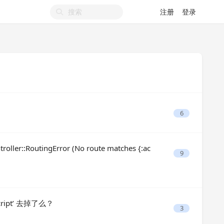
注册
登录
6
::RoutingError (No route matches {:ac
9
ascript’ 去掉了么？
3