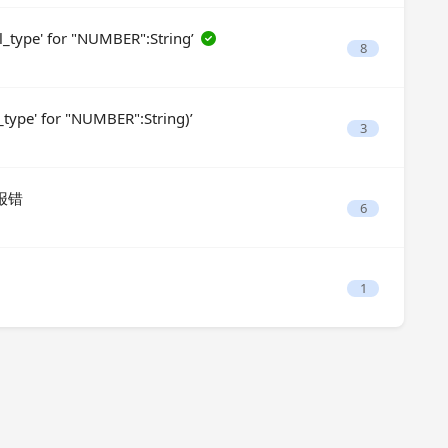
ype' for "NUMBER":String’
8
ype' for "NUMBER":String)’
3
 报错
6
1