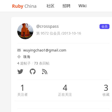
Ruby
China
社区
招聘
Wiki
@crosspass
会员
第 9572 位会员 /
2013-10-16
wuyingchao1@gmail.com
珠海
4
篇帖子
/
73
条回帖
1
4
3
关注者
正在关注
收藏