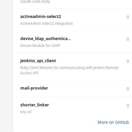
claude code study
activeadmin-select2
0
ActiveAdmin Select2 integration
devise_ldap_authentica...
0
Devise Module for LDAP
jenkins_api_client
0
Ruby Client libraries for communicating with Jenkins Remote
Access API
mail-provider
0
shorter_linker
0
tiny url
More on GitHub