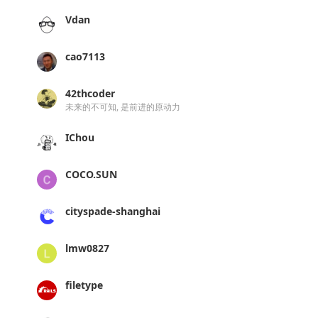
Vdan
cao7113
42thcoder
未来的不可知, 是前进的原动力
IChou
COCO.SUN
cityspade-shanghai
lmw0827
filetype