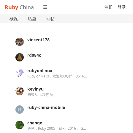
Ruby
China
注册
登录
概况
话题
回帖
vincent178
rd084c
rubyonlinux
Ruby on Rails，欢迎加QQ群：361608030
kevinyu
初级Rails程序员
ruby-china-mobile
chenge
遇见，Ruby 2005，Elixir 2016， Go、V 2021