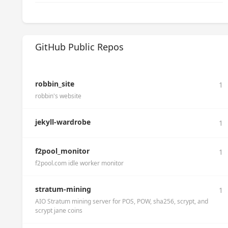
GitHub Public Repos
robbin_site
1
robbin's website
jekyll-wardrobe
1
f2pool_monitor
1
f2pool.com idle worker monitor
stratum-mining
1
AIO Stratum mining server for POS, POW, sha256, scrypt, and
scrypt jane coins