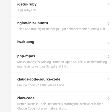
igetui-ruby
0
个推 ruby sdk
nginx-init-ubuntu
0
Tried and true Nginx init script - got enhancements? Send a pull!
iwakuang
0
php-mpos
0
MPOS stands for Mining Frontend Open Source. A unified mining
interface for various Scrypt and SH...
claude-code-source-code
0
Claude Code v2.1.88 Source Code
claw-code
0
Better Harness Tools, not merely storing the archive of leaked
Claude Code but also make shit thi...