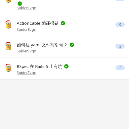
SpiderEvgn
ActionCable 编译报错
9
SpiderEvgn
如何往 yaml 文件写引号？
2
SpiderEvgn
RSpec 在 Rails 6 上有坑
2
SpiderEvgn