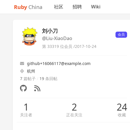
Ruby
China
社区
招聘
Wiki
刘小刀
会员
@Liu-XiaoDao
第 33319 位会员 /
2017-10-24
github+16066117@example.com
杭州
7
篇帖子
/
19
条回帖
1
2
24
关注者
正在关注
收藏