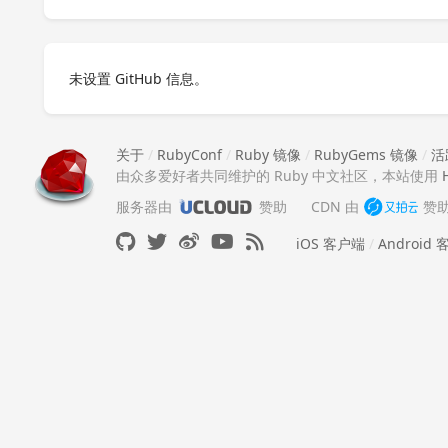
未设置 GitHub 信息。
关于
/
RubyConf
/
Ruby 镜像
/
RubyGems 镜像
/
活
由众多爱好者共同维护的 Ruby 中文社区，本站使用
服务器由
赞助
CDN 由
赞
iOS 客户端
/
Android