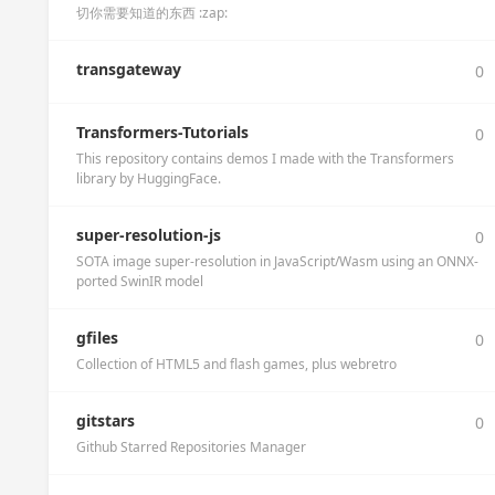
切你需要知道的东西 :zap:
transgateway
0
Transformers-Tutorials
0
This repository contains demos I made with the Transformers
library by HuggingFace.
super-resolution-js
0
SOTA image super-resolution in JavaScript/Wasm using an ONNX-
ported SwinIR model
gfiles
0
Collection of HTML5 and flash games, plus webretro
gitstars
0
Github Starred Repositories Manager