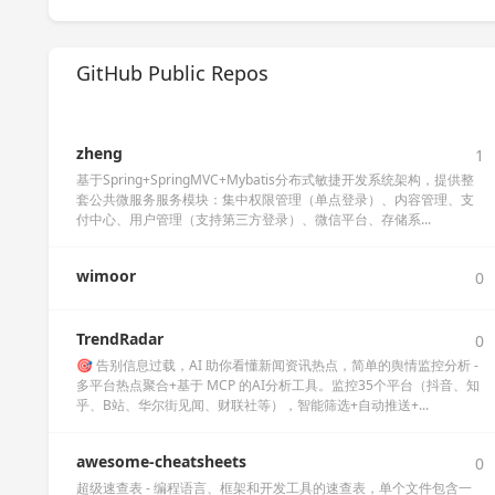
GitHub Public Repos
zheng
1
基于Spring+SpringMVC+Mybatis分布式敏捷开发系统架构，提供整
套公共微服务服务模块：集中权限管理（单点登录）、内容管理、支
付中心、用户管理（支持第三方登录）、微信平台、存储系...
wimoor
0
TrendRadar
0
🎯 告别信息过载，AI 助你看懂新闻资讯热点，简单的舆情监控分析 -
多平台热点聚合+基于 MCP 的AI分析工具。监控35个平台（抖音、知
乎、B站、华尔街见闻、财联社等），智能筛选+自动推送+...
awesome-cheatsheets
0
超级速查表 - 编程语言、框架和开发工具的速查表，单个文件包含一