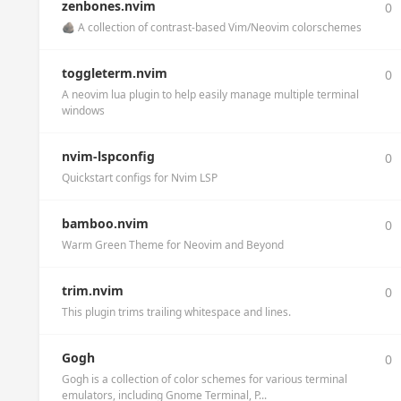
zenbones.nvim
0
🪨 A collection of contrast-based Vim/Neovim colorschemes
toggleterm.nvim
0
A neovim lua plugin to help easily manage multiple terminal
windows
nvim-lspconfig
0
Quickstart configs for Nvim LSP
bamboo.nvim
0
Warm Green Theme for Neovim and Beyond
trim.nvim
0
This plugin trims trailing whitespace and lines.
Gogh
0
Gogh is a collection of color schemes for various terminal
emulators, including Gnome Terminal, P...