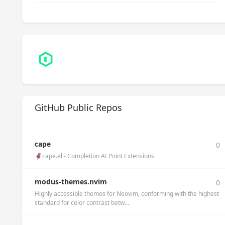
GitHub Public Repos
cape
0
🦸cape.el - Completion At Point Extensions
modus-themes.nvim
0
Highly accessible themes for Neovim, conforming with the highest
standard for color contrast betw...