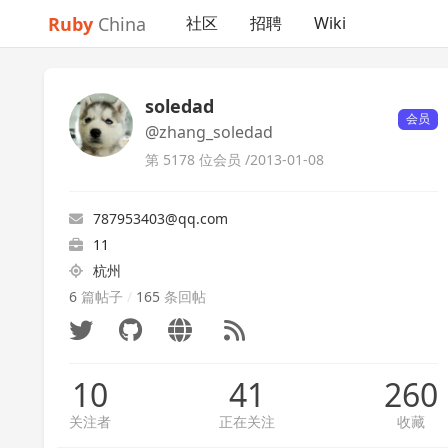
Ruby
China
社区
招聘
Wiki
soledad
会员
@zhang_soledad
第 5178 位会员 /
2013-01-08
787953403@qq.com
11
杭州
6
篇帖子
/
165
条回帖
10
41
260
关注者
正在关注
收藏