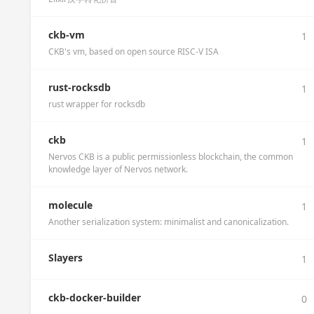
ckb-vm
1
CKB's vm, based on open source RISC-V ISA
rust-rocksdb
1
rust wrapper for rocksdb
ckb
1
Nervos CKB is a public permissionless blockchain, the common
knowledge layer of Nervos network.
molecule
1
Another serialization system: minimalist and canonicalization.
Slayers
1
ckb-docker-builder
0