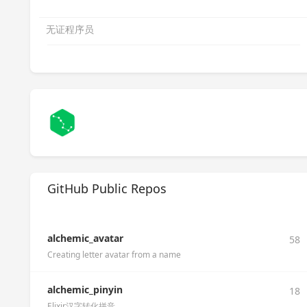
无证程序员
GitHub Public Repos
alchemic_avatar
58
Creating letter avatar from a name
alchemic_pinyin
18
Elixir汉字转化拼音