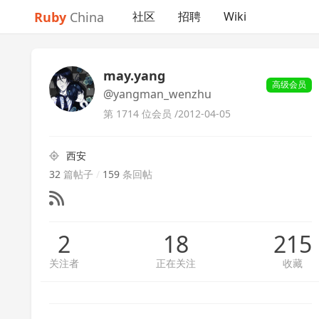
Ruby
China
社区
招聘
Wiki
may.yang
高级会员
@yangman_wenzhu
第 1714 位会员 /
2012-04-05
西安
32
篇帖子
/
159
条回帖
2
18
215
关注者
正在关注
收藏