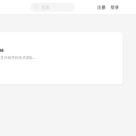
注册
登录
86
专业开发三方支付程序的技术团队，支持全世界所有国家代收，代付。多货币支持。独立商户后台，自研订单监控软件，秒回调。三方支付程序开发：https://paymentsystempro.blogspot.com