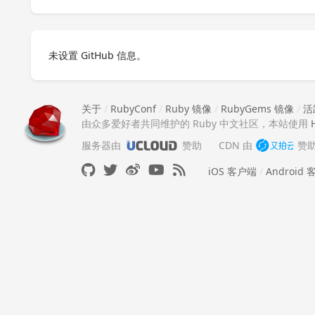
未设置 GitHub 信息。
关于
/
RubyConf
/
Ruby 镜像
/
RubyGems 镜像
/
活
由众多爱好者共同维护的 Ruby 中文社区，本站使用
服务器由
赞助
CDN 由
赞
iOS 客户端
/
Android