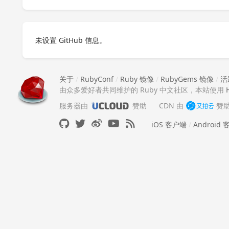
未设置 GitHub 信息。
关于
/
RubyConf
/
Ruby 镜像
/
RubyGems 镜像
/
活
由众多爱好者共同维护的 Ruby 中文社区，本站使用
服务器由
赞助
CDN 由
赞
iOS 客户端
/
Android