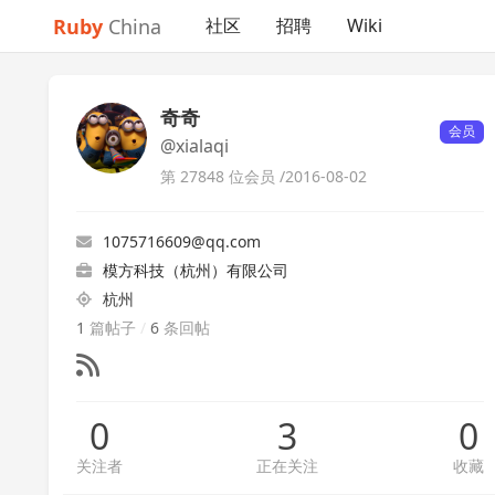
Ruby
China
社区
招聘
Wiki
奇奇
会员
@xialaqi
第 27848 位会员 /
2016-08-02
1075716609@qq.com
模方科技（杭州）有限公司
杭州
1
篇帖子
/
6
条回帖
0
3
0
关注者
正在关注
收藏