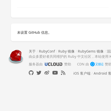
未设置 GitHub 信息。
关于
/
RubyConf
/
Ruby 镜像
/
RubyGems 镜像
/
活
由众多爱好者共同维护的 Ruby 中文社区，本站使用
服务器由
赞助
CDN 由
赞
iOS 客户端
/
Android