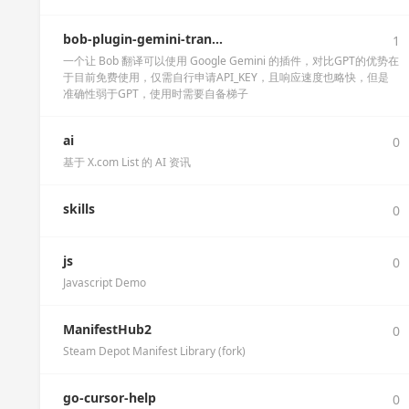
bob-plugin-gemini-tran...
1
一个让 Bob 翻译可以使用 Google Gemini 的插件，对比GPT的优势在
于目前免费使用，仅需自行申请API_KEY，且响应速度也略快，但是
准确性弱于GPT，使用时需要自备梯子
ai
0
基于 X.com List 的 AI 资讯
skills
0
js
0
Javascript Demo
ManifestHub2
0
Steam Depot Manifest Library (fork)
go-cursor-help
0