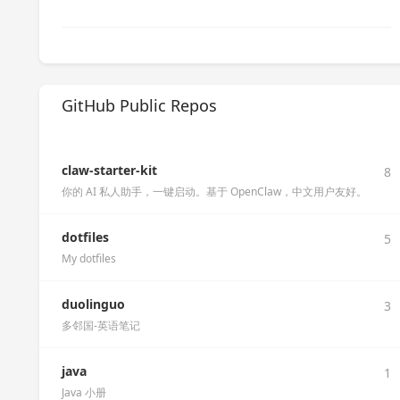
GitHub Public Repos
claw-starter-kit
8
你的 AI 私人助手，一键启动。基于 OpenClaw，中文用户友好。
dotfiles
5
My dotfiles
duolinguo
3
多邻国-英语笔记
java
1
Java 小册