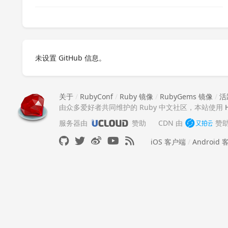
未设置 GitHub 信息。
关于
/
RubyConf
/
Ruby 镜像
/
RubyGems 镜像
/
活
由众多爱好者共同维护的 Ruby 中文社区，本站使用
服务器由
赞助
CDN 由
赞
iOS 客户端
/
Android