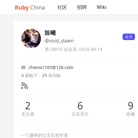
Ruby
China
社区
招聘
Wiki
陈曦
会员
@void_dawn
第 28615 位会员 /
2016-09-19
chenxi1105@126.com
4
篇帖子
/
29
条回帖
2
6
9
关注者
正在关注
收藏
一个谦卑的红宝石初学者