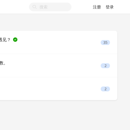
注册
登录
有遇见？
35
请教。
2
2