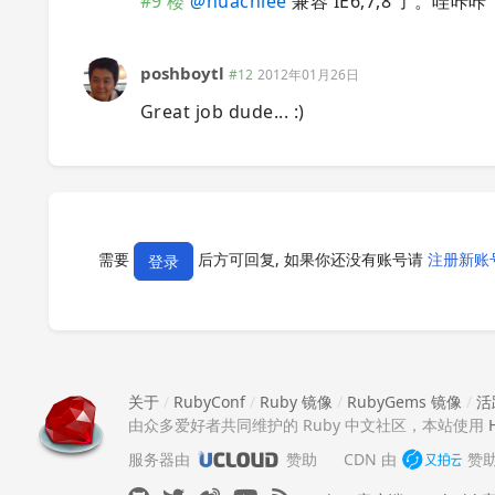
#9 楼
@
huacnlee
兼容 IE6,7,8 了。哇咔咔
poshboytl
#12
2012年01月26日
Great job dude... :)
需要
后方可回复, 如果你还没有账号请
注册新账
登录
关于
/
RubyConf
/
Ruby 镜像
/
RubyGems 镜像
/
活
由众多爱好者共同维护的 Ruby 中文社区，本站使用
服务器由
赞助
CDN 由
赞