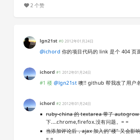
2 个赞
lgn21st
#0
2012年01月24日
@
ichord
你的项目代码的 link 是个 404 页
ichord
#1
2012年01月24日
#1 楼
@
lgn21st
噢!! github 帮我改了用户名
ichord
#2
2012年01月24日
ruby-china 的 textarea 带了 aut
下....chrome,firefox.没有问题。= =
当添加评论后，ajax 加入的"楼" 又会影响到 t
= =