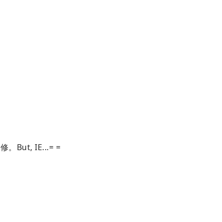
But, IE...= =