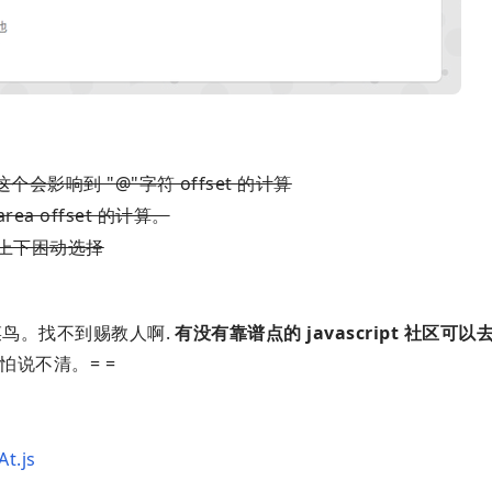
插件。这个会影响到 "@"字符 offset 的计算
ea offset 的计算。
不能上下困动选择
le 的菜鸟。找不到赐教人啊.
有没有靠谱点的 javascript 社区可以
怕说不清。= =
At.js