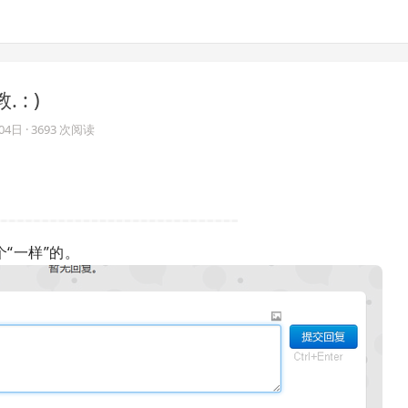
 : )
04日
· 3693 次阅读
一个“一样”的。