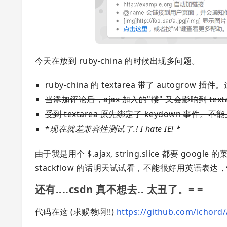
今天在放到 ruby-china 的时候出现多问题。
ruby-china 的 textarea 带了 autogrow 
当添加评论后，ajax 加入的"楼" 又会影响到 textar
受到 textarea 原先绑定了 keydown 事件。
*
现在就差兼容性测试了.! I hate IE! *
由于我是用个 $.ajax, string.slice 都要 goog
stackflow 的话明天试试看，不能很好用英语表达，
还有....csdn 真不想去.. 太丑了。= =
代码在这 (求赐教啊!!)
https://github.com/ichord/