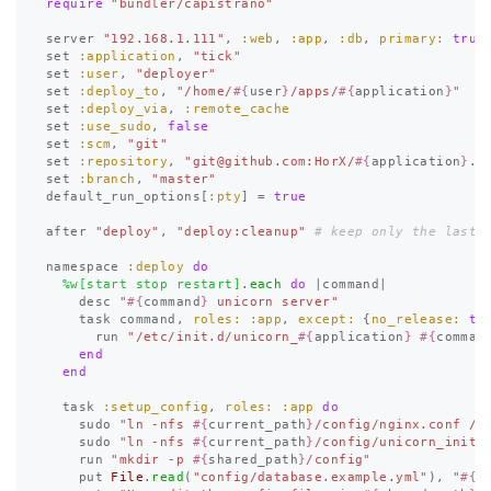
require
"bundler/capistrano"
server
"192.168.1.111"
,
:web
,
:app
,
:db
,
primary: 
true
set
:application
,
"tick"
set
:user
,
"deployer"
set
:deploy_to
,
"/home/
#{
user
}
/apps/
#{
application
}
"
set
:deploy_via
,
:remote_cache
set
:use_sudo
,
false
set
:scm
,
"git"
set
:repository
,
"
git@github.com
:HorX/
#{
application
}
.g
set
:branch
,
"master"
default_run_options
[
:pty
]
=
true
after
"deploy"
,
"deploy:cleanup"
# keep only the last 
namespace
:deploy
do
%w[start stop restart]
.
each
do
|
command
|
desc
"
#{
command
}
 unicorn server"
task
command
,
roles: :app
,
except: 
{
no_release: 
tr
run
"/etc/init.d/unicorn_
#{
application
}
#{
comman
end
end
task
:setup_config
,
roles: :app
do
sudo
"ln -nfs 
#{
current_path
}
/config/nginx.conf /e
sudo
"ln -nfs 
#{
current_path
}
/config/unicorn_init.
run
"mkdir -p 
#{
shared_path
}
/config"
put
File
.
read
(
"config/database.example.yml"
),
"
#{
s