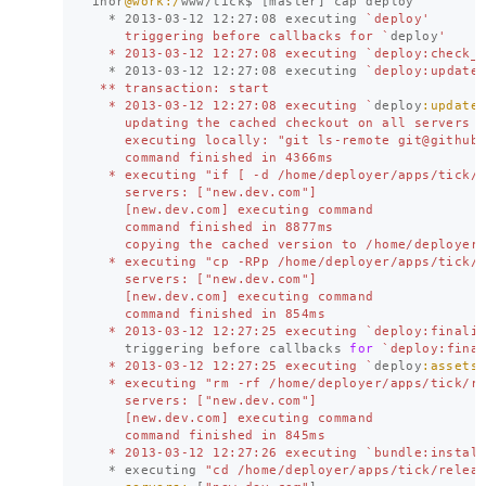
ihor
@work
:/
www
/
tick
$
[
master
]
cap
deploy
*
2013
-
03
-
12
12
:
27
:
08
executing
`deploy'

    triggering before callbacks for `
deploy
'

  * 2013-03-12 12:27:08 executing `deploy:check_
*
2013
-
03
-
12
12
:
27
:
08
executing
`deploy:update'
 ** transaction: start

  * 2013-03-12 12:27:08 executing `
deploy
:update
    updating the cached checkout on all servers

    executing locally: "git ls-remote 
git@github
    command finished in 4366ms

  * executing "if [ -d /home/deployer/apps/tick/
    servers: ["new.dev.com"]

    [new.dev.com] executing command

    command finished in 8877ms

    copying the cached version to /home/deployer/
  * executing "cp -RPp /home/deployer/apps/tick/s
    servers: ["new.dev.com"]

    [new.dev.com] executing command

    command finished in 854ms

  * 2013-03-12 12:27:25 executing `deploy:finali
triggering
before
callbacks
for
`deploy:final
  * 2013-03-12 12:27:25 executing `
deploy
:assets
  * executing "rm -rf /home/deployer/apps/tick/re
    servers: ["new.dev.com"]

    [new.dev.com] executing command

    command finished in 845ms

  * 2013-03-12 12:27:26 executing `bundle:instal
*
executing
"cd /home/deployer/apps/tick/relea