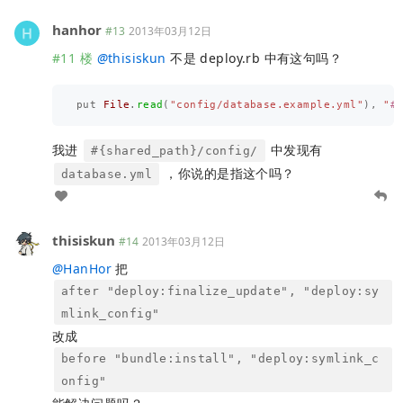
hanhor
#13
2013年03月12日
#11 楼
@
thisiskun
不是 deploy.rb 中有这句吗？
put
File
.
read
(
"config/database.example.yml"
),
"
#
我进
中发现有
#{shared_path}/config/
，你说的是指这个吗？
database.yml
thisiskun
#14
2013年03月12日
@
HanHor
把
after "deploy:finalize_update", "deploy:sy
mlink_config"
改成
before "bundle:install", "deploy:symlink_c
onfig"