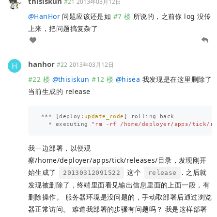
thisiskun
#21
2013年03月12日
@
HanHor
问题应该还是如
#7 楼
所说的，之前你 log 没传
上来，把问题搞复杂了
hanhor
#22
2013年03月12日
#22 楼
@
thisiskun
#12 楼
@
hisea
我发现是在这里删除了
当前生成的 release
***
[
deploy
:update_code
]
rolling
back
*
executing
"rm -rf /home/deployer/apps/tick/r
我一边部署，以便观
察/home/deployer/apps/tick/releases/目录，发现刚开
始生成了
这个
. 之后就
20130312091522
release
发现被删除了，终端里面看见输出信息里面的上面一段，有
删除操作。 服务器环境是没问题的，手动取部署后通过浏览
器正常访问。 难道我部署的步骤有问题吗？ 我是这样部署