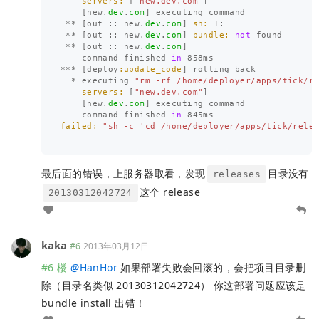
servers: 
[
"new.dev.com"
]
[
new
.
dev
.
com
]
executing
command
**
[
out
::
new
.
dev
.
com
]
sh: 
1
:
**
[
out
::
new
.
dev
.
com
]
bundle: 
not
found
**
[
out
::
new
.
dev
.
com
]
command
finished
in
858
ms
***
[
deploy
:update_code
]
rolling
back
*
executing
"rm -rf /home/deployer/apps/tick/r
servers: 
[
"new.dev.com"
]
[
new
.
dev
.
com
]
executing
command
command
finished
in
845
ms
failed: 
"sh -c 'cd /home/deployer/apps/tick/rele
最后面的错误，上服务器取看，发现
目录没有
releases
这个 release
20130312042724
kaka
#6
2013年03月12日
#6 楼
@
HanHor
如果部署失败会回滚的，会把项目目录删
除（目录名类似 20130312042724） 你这部署问题应该是
bundle install 出错！