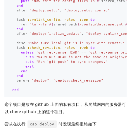
puts
"Now edit the config files in 
#{
shared_path
}
.
end
after
"deploy:setup"
,
"deploy:setup_config"
task
:symlink_config
,
roles: :app
do
run
"ln -nfs 
#{
shared_path
}
/config/database.yml 
#{
end
after
"deploy:finalize_update"
,
"deploy:symlink_conf
desc
"Make sure local git is in sync with remote."
task
:check_revision
,
roles: :web
do
unless
`git rev-parse HEAD`
==
`git rev-parse orig
puts
"WARNING: HEAD is not the same as origin/ma
puts
"Run `git push` to sync changes."
exit
end
end
before
"deploy"
,
"deploy:check_revision"
end
这个项目是放在 github 上面的私有项目，从局域网内的服务器可
以 clone github 上的这个项目。
尝试在执行
时发现最终报错如下
cap deploy