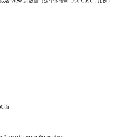
 view 到数据（这个术语叫 Use Case，用例）
在页面