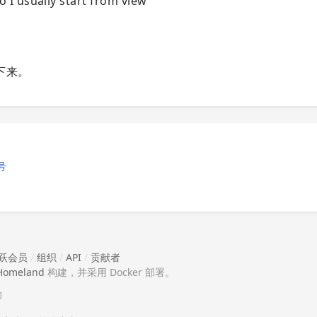
so I usually start from view
下来。
号
跃会员
/
组织
/
API
/
贡献者
Homeland
构建，并采用 Docker 部署。
助