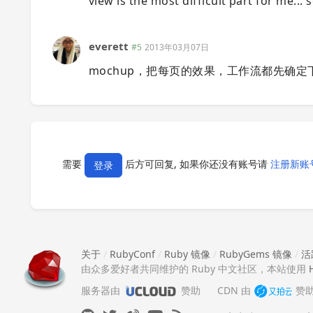
view is the most difficult part for me... 
everett
#5
2013年03月07日
mochup，把每页的效果，工作流都先确定
需要
后方可回复, 如果你还没有账号请
注册新账
登录
关于
/
RubyConf
/
Ruby 镜像
/
RubyGems 镜像
/
活
由众多爱好者共同维护的 Ruby 中文社区，本站使用
服务器由
赞助
CDN 由
赞