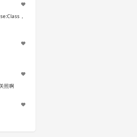
ase:Class，
多关照啊