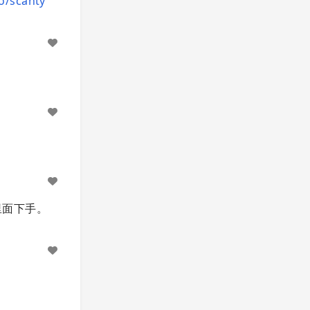
o/scanty
里面下手。