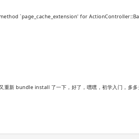
od `page_cache_extension' for ActionController::B
新 bundle install 了一下，好了，嘿嘿，初学入门，多