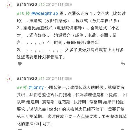
as181920
#10
2012年11月30日
#10 楼
@
woaigithub
恩，沟通么还有 1，交互式（比如讨
论），推送式（发邮件给你），拉取式（放共享自己拿）
2，渠道比如直线式（电影间谍那种），全流通式（小团
对），还有好多 3，沟通媒介（邮件，电话，会面，留
言，，，，，） 4，时间，每周/每月/事件出
发，，，，，， ，，，， 人多了要做好沟通就有上面好多
这些需要定计划和管理了。
as181920
#11
2012年11月30日
#9 楼
@
jonny
小团队第一步建团队选人的时候，就需要有
共识。我们总监也给我们拖地，代码清理也是相互提醒。 团
队嘛 组建期--震荡期--规范期--执行期--修整期 如果开始提
要求，说明光靠 leader 的人格魅力已经不够了，需要开始
第三期规范期。 这时候就不要一点点提要求，要有整体规范
化的想法和计划了。