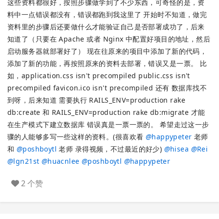
这些资料都很好，按照步骤做学到了不少东西，可奇怪的是，资
料中一点错误都没有，错误都跑到我这里了 开始时不知道，做完
资料里的步骤后还要做什么才能验证自己是否部署成功了，后来
知道了（只要在 Apache 或者 Nginx 中配置好项目的地址，然后
启动服务器就部署好了） 现在往原来的项目中添加了新的代码，
添加了新的功能，再按照原来的资料去部署，错误又是一票。 比
如，application.css isn't precompiled public.css isn't
precompiled favicon.ico isn't precompiled 还有 数据库找不
到呀，后来知道 需要执行 RAILS_ENV=production rake
db:create 和 RAILS_ENV=production rake db:migrate 才能
在生产模式下建立数据库 错误真是一票一票的。 希望走过这一步
骤的人能够多写一些这样的资料。(很喜欢看
@
happypeter
老师
和
@
poshboytl
老师 录得视频，不过最近的好少)
@
hisea
@
Rei
@
lgn21st
@
huacnlee
@
poshboytl
@
happypeter
2 个赞