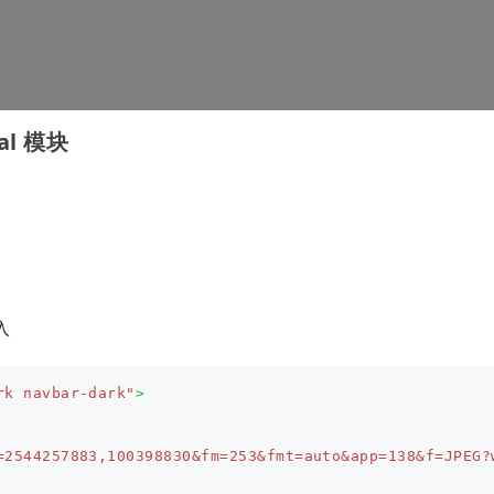
al 模块
入
rk navbar-dark"
>
=2544257883,100398830&fm=253&fmt=auto&app=138&f=JPEG?