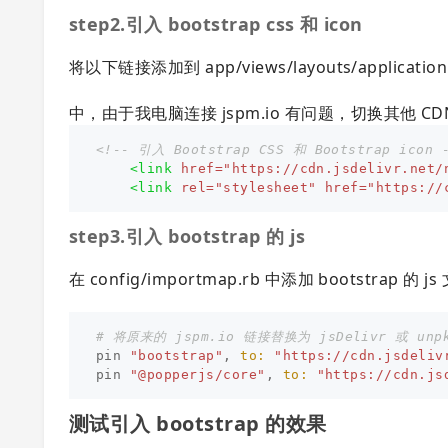
step2.引入 bootstrap css 和 icon
将以下链接添加到 app/views/layouts/application.
中，由于我电脑连接 jspm.io 有问题，切换其他 CDN 源
<!-- 引入 Bootstrap CSS 和 Bootstrap icon 
<link
href=
"https://cdn.jsdelivr.net/
<link
rel=
"stylesheet"
href=
"https://
step3.引入 bootstrap 的 js
在 config/importmap.rb 中添加 bootstrap 的 js
# 将原来的 jspm.io 链接替换为 jsDelivr 或 un
pin
"bootstrap"
,
to: 
"https://cdn.jsdeliv
pin
"@popperjs/core"
,
to: 
"https://cdn.js
测试引入 bootstrap 的效果