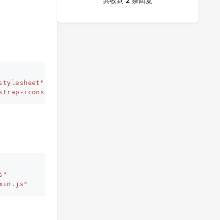
共收到
2
条回复
stylesheet"
integrity=
"sha384-T3c6CoIi6uLrA9TneNEoa7R
strap-icons.min.css"
>
s"
min.js"