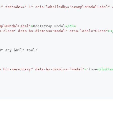
l"
tabindex=
"-1"
aria-labelledby=
"exampleModalLabel"
mpleModalLabel"
>
Bootstrap Modal
</h5>
n-close"
data-bs-dismiss=
"modal"
aria-label=
"Close"
><
t any build tool!

n btn-secondary"
data-bs-dismiss=
"modal"
>
Close
</butto