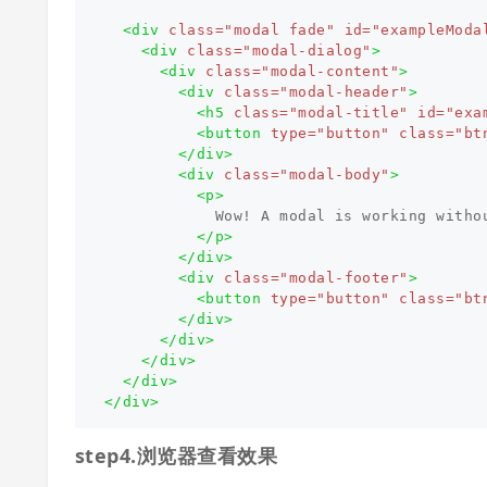
<div
class=
"modal fade"
id=
"exampleModa
<div
class=
"modal-dialog"
>
<div
class=
"modal-content"
>
<div
class=
"modal-header"
>
<h5
class=
"modal-title"
id=
"exa
<button
type=
"button"
class=
"bt
</div>
<div
class=
"modal-body"
>
<p>
            Wow! A modal is working withou
</p>
</div>
<div
class=
"modal-footer"
>
<button
type=
"button"
class=
"bt
</div>
</div>
</div>
</div>
</div>
step4.浏览器查看效果