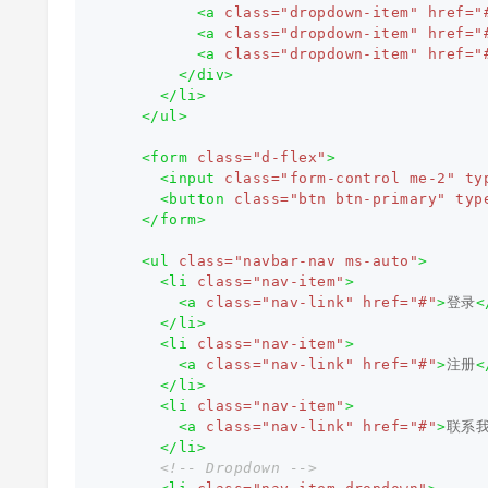
<a
class=
"dropdown-item"
href=
"
<a
class=
"dropdown-item"
href=
"
<a
class=
"dropdown-item"
href=
"
</div>
</li>
</ul>
<form
class=
"d-flex"
>
<input
class=
"form-control me-2"
ty
<button
class=
"btn btn-primary"
typ
</form>
<ul
class=
"navbar-nav ms-auto"
>
<li
class=
"nav-item"
>
<a
class=
"nav-link"
href=
"#"
>
登录
<
</li>
<li
class=
"nav-item"
>
<a
class=
"nav-link"
href=
"#"
>
注册
<
</li>
<li
class=
"nav-item"
>
<a
class=
"nav-link"
href=
"#"
>
联系
</li>
<!-- Dropdown -->