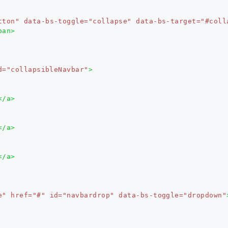
tton"
data-bs-toggle=
"collapse"
data-bs-target=
"#coll
pan>
d=
"collapsibleNavbar"
>
</a>
</a>
</a>
e"
href=
"#"
id=
"navbardrop"
data-bs-toggle=
"dropdown"