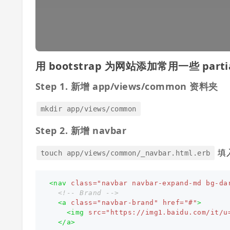
用 bootstrap 为网站添加常用一些 parti
Step 1. 新增 app/views/common 资料夹
mkdir app/views/common
Step 2. 新增 navbar
填
touch app/views/common/_navbar.html.erb
<nav
class=
"navbar navbar-expand-md bg-da
<!-- Brand -->
<a
class=
"navbar-brand"
href=
"#"
>
<img
src=
"https://img1.baidu.com/it/u
</a>