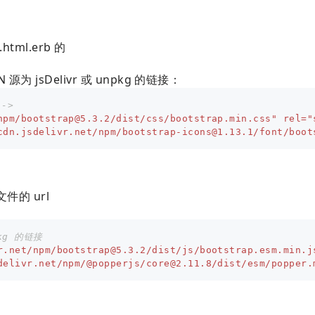
html.erb 的
为 jsDelivr 或 unpkg 的链接：
-->
npm/
bootstrap@5.3.2
/dist/css/bootstrap.min.css"
rel=
"
cdn.jsdelivr.net/npm/
bootstrap-icons@1.13.1
/font/boot
 文件的 url
pkg 的链接
r.net/npm/
bootstrap@5.3.2
/dist/js/bootstrap.esm.min.j
delivr.net/npm/@popperjs/
core@2.11.8
/dist/esm/popper.