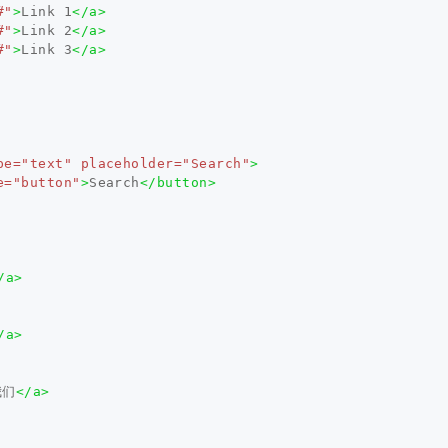
#"
>
Link 1
</a>
#"
>
Link 2
</a>
#"
>
Link 3
</a>
pe=
"text"
placeholder=
"Search"
>
e=
"button"
>
Search
</button>
/a>
/a>
我们
</a>