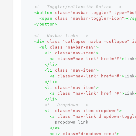
<!-- Toggler/collapsibe Button -->
<button
class=
"navbar-toggler"
type=
"bu
<span
class=
"navbar-toggler-icon"
></s
</button>
<!-- Navbar links -->
<div
class=
"collapse navbar-collapse"
i
<ul
class=
"navbar-nav"
>
<li
class=
"nav-item"
>
<a
class=
"nav-link"
href=
"#"
>
Link
</li>
<li
class=
"nav-item"
>
<a
class=
"nav-link"
href=
"#"
>
Link
</li>
<li
class=
"nav-item"
>
<a
class=
"nav-link"
href=
"#"
>
Link
</li>
<!-- Dropdown -->
<li
class=
"nav-item dropdown"
>
<a
class=
"nav-link dropdown-toggl
          Dropdown link

</a>
<div
class=
"dropdown-menu"
>