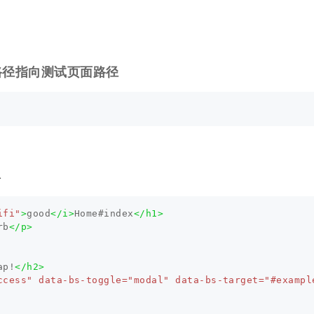
oot 路径指向测试页面路径
入
ifi"
>
good
</i>
Home#index
</h1>
rb
</p>
ap!
</h2>
ccess"
data-bs-toggle=
"modal"
data-bs-target=
"#exampl