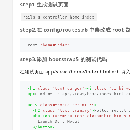
step1.生成测试页面
rails g controller home index
step2.在 config/routes.rb 中修改成 r
root
"home#index"
step3.添加 bootstrap5 的测试代码
在测试页面 app/views/home/index.html.erb 填
<h1
class=
"text-danger"
><i
class=
"bi bi-w
<p>
Find me in app/views/home/index.html.e
<div
class=
"container mt-5"
>
<h2
class=
"text-primary"
>
Hello, Bootstr
<button
type=
"button"
class=
"btn btn-su
    Launch Demo Modal

</button>