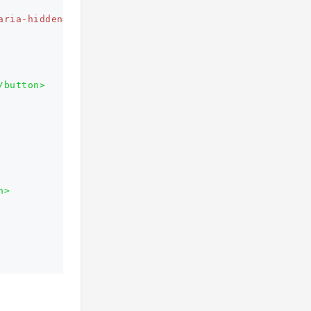
aria-hidden=
"true"
>
/button>
n>