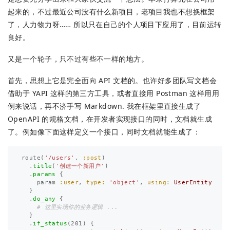
起来的，不过最近公司没有什么新项目，老项目我也不想换框架
了，人力物力呀…… 所以只在自己的个人项目下应用了，目前运转
良好。
又是一个轮子，只不过有些不一样的地方。
首先，思想上它是完全面向 API 文档的。也许好多团队写文档会
借助于 YAPI 这样的第三方工具，或者直接用 Postman 这样用用
例来说话，再不济手写 Markdown. 我在框架里直接生成了
OpenAPI 的规格文档，在开发者实现接口的同时，文档就生成
了。例如像下面这样定义一个接口，同时文档就能生成了：
route
(
'/users'
,
:post
)
.
title
(
'创建一个新用户'
)
.
params
{
param
:user
,
type: 
'object'
,
using: 
UserEntity
}
.
do_any
{
# 这里实现你的业务逻辑 ...
}
.
if_status
(
201
)
{