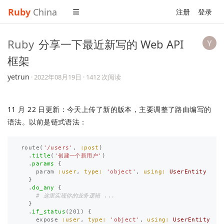
Ruby
China
注册
登录
Ruby
分享一下最近新写的 Web API
框架
yetrun
·
2022年08月19日
· 1412 次阅读
11 月 22 日更新：今天上传了新的版本，主要调整了路由编写的
语法。以前是链式语法：
route
(
'/users'
,
:post
)
.
title
(
'创建一个新用户'
)
.
params
{
param
:user
,
type: 
'object'
,
using: 
UserEntity
}
.
do_any
{
# 这里实现你的业务逻辑 ...
}
.
if_status
(
201
)
{
expose
:user
,
type: 
'object'
,
using: 
UserEntity