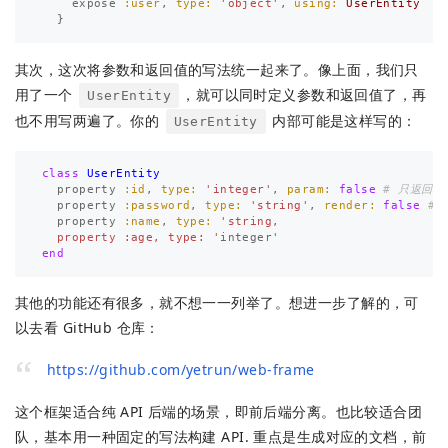
expose
:user
,
type: 
'object'
,
using: 
UserEntity
}
其次，这次将参数和返回值的写法统一起来了。像上面，我们只
用了一个
，就可以同时定义参数和返回值了，再
UserEntity
也不用写两遍了。你的
内部可能是这样写的：
UserEntity
class
UserEntity
property
:id
,
type: 
'integer'
,
param: 
false
# 只返回
property
:password
,
type: 
'string'
,
render: 
false
#
property
:name
,
type: 
'string,

  property :age, type: '
integer
'
end
其他的功能还有很多，就不想一一列举了。想进一步了解的，可
以去看 GitHub 仓库：
https://github.com/yetrun/web-frame
这个框架适合纯 API 后端的场景，即前后端分离。也比较适合团
队，基本用一种固定的写法构建 API. 重点是生成对应的文档，前