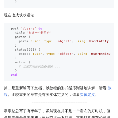
}
现在改成块状语法：
post
'/users'
do
title
'创建一个新用户'
params
{
param
:user
,
type: 
'object'
,
using: 
UserEntity
}
status
(
201
)
{
expose
:user
,
type: 
'object'
,
using: 
UserEntity
}
action
{
# 这里实现你的业务逻辑 ...
}
end
第二是重新编写了文档，以教程的形式循序渐进地讲解，请看
教
程
。比较重要的章节是有关实体定义的，请看
实体定义
。
零零总总写了有半年了，虽然现在并不是一个发布的好时机，但
是想要先分享出来和大家伙交流一下想法。本来打算先在公司用