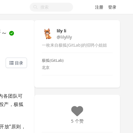
注册
登录
呀～
lily li
@lilylily
一枚来自极狐(GitLab)的招聘小姐姐
极狐(GitLab)
目录
北京
织内各团队可
投产，极狐
5 个赞
开放”原则，