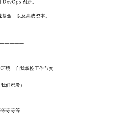
 DevOps 创新。
字产业基金，以及高成资本。
——————
作环境，自我掌控工作节奏
服我们都发）
～
等等等等等
～