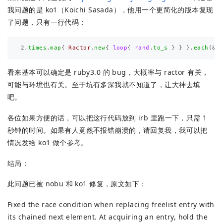
我问题的是 ko1（Koichi Sasada），他用一个更简化的版本复现
了问题，只有一行代码：
2
.
times
.
map
{
Ractor
.
new
{
loop
{
rand
.
to_s
}
}
}.
each
(
&
:
看来基本可以确定是 ruby3.0 的 bug，大概率与 ractor 有关，
可能与环境也有关。至于坑有多深我就不知道了，让大神去填
吧。
各位如果方便的话，可以把这行代码放到 irb 里跑一下，只需 1
秒钟的时间。如果有人竟然不报错崩溃的，请回复我，我可以把
情况发给 ko1 做个参考。
结局：
此问题已被 nobu 和 ko1 修复，原文如下：
Fixed the race condition when replacing freelist entry with
its chained next element. At acquiring an entry, hold the