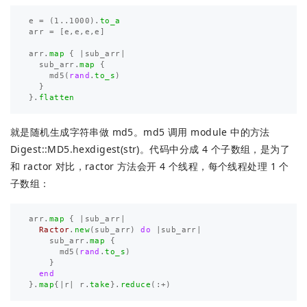
e
=
(
1
..
1000
).
to_a
arr
=
[
e
,
e
,
e
,
e
]
arr
.
map
{
|
sub_arr
|
sub_arr
.
map
{
md5
(
rand
.
to_s
)
}
}.
flatten
就是随机生成字符串做 md5。md5 调用 module 中的方法
Digest::MD5.hexdigest(str)。代码中分成 4 个子数组，是为了
和 ractor 对比，ractor 方法会开 4 个线程，每个线程处理 1 个
子数组：
arr
.
map
{
|
sub_arr
|
Ractor
.
new
(
sub_arr
)
do
|
sub_arr
|
sub_arr
.
map
{
md5
(
rand
.
to_s
)
}
end
}.
map
{
|
r
|
r
.
take
}.
reduce
(:
+
)