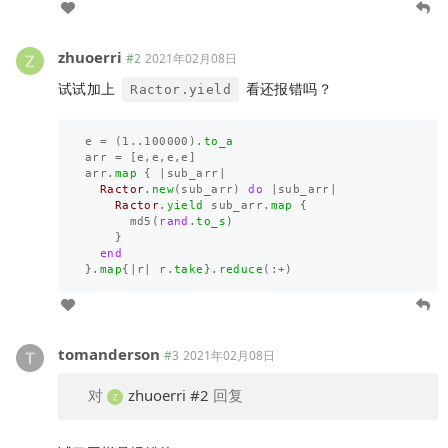
zhuoerri
#2
2021年02月08日
试试加上
看还报错吗？
Ractor.yield
e
=
(
1
..
100000
).
to_a
arr
=
[
e
,
e
,
e
,
e
]
arr
.
map
{
|
sub_arr
|
Ractor
.
new
(
sub_arr
)
do
|
sub_arr
|
Ractor
.
yield
sub_arr
.
map
{
md5
(
rand
.
to_s
)
}
end
}.
map
{
|
r
|
r
.
take
}.
reduce
(:
+
)
tomanderson
#3
2021年02月08日
对
zhuoerri
#2
回复