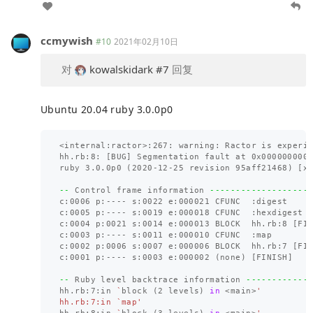
ccmywish
#10
2021年02月10日
对
kowalskidark
#7
回复
Ubuntu 20.04 ruby 3.0.0p0
<internal:ractor>:267: warning: Ractor is experi
hh.rb:8: 
[
BUG] Segmentation fault at 0x0000000000
ruby 3.0.0p0 
(
2020-12-25 revision 95aff21468
)
[
x8
--
 Control frame information 
-------------------
c:0006 p:---- s:0022 e:000021 CFUNC  :digest

c:0005 p:---- s:0019 e:000018 CFUNC  :hexdigest

c:0004 p:0021 s:0014 e:000013 BLOCK  hh.rb:8 
[
FIN
c:0003 p:---- s:0011 e:000010 CFUNC  :map

c:0002 p:0006 s:0007 e:000006 BLOCK  hh.rb:7 
[
FIN
c:0001 p:---- s:0003 e:000002 
(
none
)
[
FINISH]

--
 Ruby level backtrace information 
------------
hh.rb:7:in 
`
block 
(
2 levels
)
in
 <main>
'

hh.rb:7:in `map'