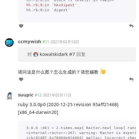
hh.rb:8:in 
`
block 
(
3 levels
)
in
 <main>
'

hh.rb:8:in `hexdigest'
hh.rb:8:in 
`
digest
'

ccmywish
#11
2021年02月10日
对
kowalskidark
#7
回复
请问这是什么图？怎么生成的？请您赐教
suupic
#12
2021年02月11日
ruby 3.0.0p0 (2020-12-25 revision 95aff21468)
[x86_64-darwin20]
3.0.0 :001 > 2.times.map{ Ractor.new{ loop{ rand.
<internal:ractor>:267: warning: Ractor is experim
irb(81087,0x70000e914000) malloc: Incorrect check