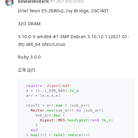
kowalskidark
#7
2021年02月09日
Intel Xeon E5-2680v2, Ivy Bridge, 20C/40T
32G DRAM
5.10.0-3-amd64 #1 SMP Debian 5.10.12-1 (2021-01-
30) x86_64 GNU/Linux
Ruby 3.0.0
正常运行
require
'digest/md5'
e
=
(
1
..
1_000_000
).
to_a
arr
=
[
e
,
e
,
e
,
e
]
result
=
arr
.
map
{
|
sub_arr
|
Ractor
.
new
(
sub_arr
)
do
|
sub_arr
|
sub_arr
.
map
{
Digest
::
MD5
.
hexdigest
(
rand
.
to_s
)
}
end
}.
map
{
|
r
|
r
.
take
}.
reduce
(:
+
)