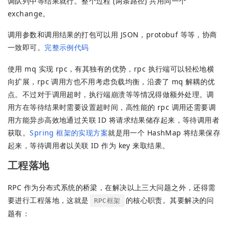
调队列中等结果就行。整个过程 (两条路径) 共用同一个
exchange。
调用参数和调用结果的打包可以用 JSON，protobuf 等等，协商
一致即可。
完整示例代码
使用 mq 实现 rpc，有其独有的优势，rpc 执行端可以轻松地横
向扩展，rpc 调用方也不用考虑负载均衡，沿袭了 mq 解耦的优
点。不过对于调用超时，执行端崩溃等等情况得做额外处理。调
用方在等待结果时需要设置超时间，高性能的 rpc 调用还需要调
用方能异步高效地通过关联 ID 将请求结果储存起来，等待调用者
获取。
Spring 框架的实现方案
就是用一个 HashMap 将结果保存
起来，等待调用者以关联 ID 作为 key 来取结果。
工程落地
RPC 作为分布式系统的桥梁，在解决以上三大问题之外，还得需
要进行工程落地，这就是
的核心职责。其要解决的问
RPC框架
题有：