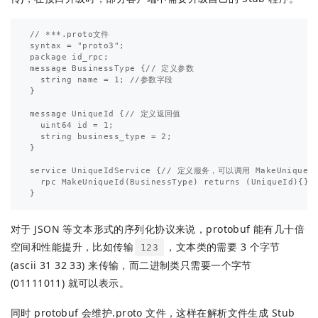
// ***.proto文件

syntax = "proto3";

package id_rpc;

message BusinessType {// 定义参数

  string name = 1; //参数字段

}

message UniqueId {// 定义返回值

  uint64 id = 1;

  string business_type = 2;

}

service UniqueIdService {// 定义服务，可以调用 MakeUniqueId
  rpc MakeUniqueId(BusinessType) returns (UniqueId){}

对于 JSON 等文本形式的序列化协议来说，protobuf 能有几十倍
空间和性能提升，比如传输
，文本类的需要 3 个字节
123
(ascii 31 32 33) 来传输，而二进制类只需要一个字节
(01111011) 就可以表示。
同时 protobuf 会维护.proto 文件，这样在解析文件生成 Stub