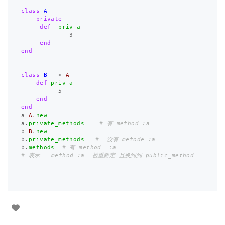
class
A
private
def
priv_a
3
end
end
class
B
<
A
def
priv_a
5
end
end
a
=
A
.
new
a
.
private_methods
# 有 method :a 
b
=
B
.
new
b
.
private_methods
#  没有 metode :a 
b
.
methods
# 有 method  :a 
# 表示   method :a  被重新定 且换到到 public_method