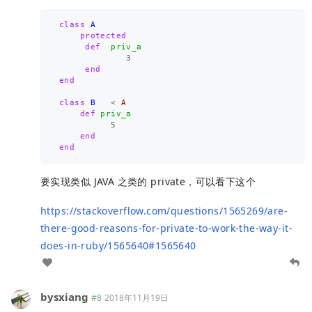
class
A
protected
def
priv_a
3
end
end
class
B
<
A
def
priv_a
5
end
end
要实现类似 JAVA 之类的 private，可以看下这个
https://stackoverflow.com/questions/1565269/are-
there-good-reasons-for-private-to-work-the-way-it-
does-in-ruby/1565640#1565640
bysxiang
#8
2018年11月19日