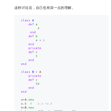
这样讨论后，自己也有深一点的理解。
class
A
def
a
4
end
def
b
a
+
c
end
private
def
c
3
end
end
class
B
<
A
private
def
c
50
end
end
a
=
A
.
new
a
.
b
#   a.a +a.b
b
=
B
.
new