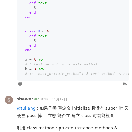
def
text
3
end
end
class
B
<
A
def
text
5
end
end
a
=
A
.
new
# A text method is private method
b
=
B
.
new
# in `must_private_method': B text method is not
shewer
#2
2018年11月17日
@
tuliang
: 如果子类 重定义 initialize 且没有 super 时 又
会被 pass 掉； 在想 能否在 建立 class 时就能检查
利用 class method : private_instance_methods &