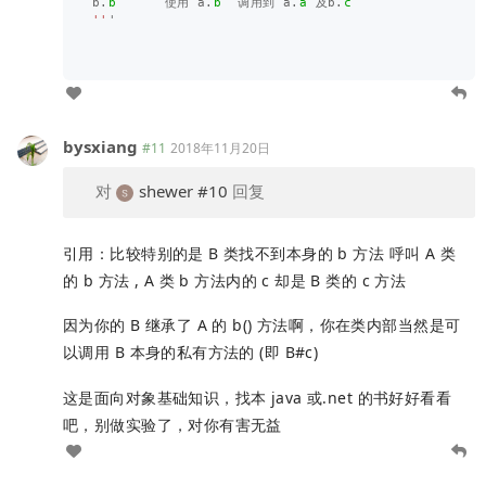
b
.
b
使用
a
.
b
调用到
a
.
a
及b
.
c
''
'
bysxiang
#11
2018年11月20日
对
shewer
#10
回复
引用：比较特别的是 B 类找不到本身的 b 方法 呼叫 A 类
的 b 方法 , A 类 b 方法内的 c 却是 B 类的 c 方法
因为你的 B 继承了 A 的 b() 方法啊，你在类内部当然是可
以调用 B 本身的私有方法的 (即 B#c)
这是面向对象基础知识，找本 java 或.net 的书好好看看
吧，别做实验了，对你有害无益