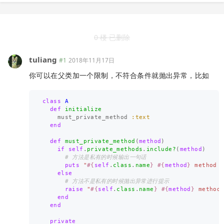
0 楼 已删除
tuliang
#1
2018年11月17日
你可以在父类加一个限制，不符合条件就抛出异常，比如
class
A
def
initialize
must_private_method
:text
end
def
must_private_method
(
method
)
if
self
.
private_methods
.
include?
(
method
)
# 方法是私有的时候输出一句话
puts
"
#{
self
.
class
.
name
}
#{
method
}
 method 
else
# 方法不是私有的时候抛出异常进行提示
raise
"
#{
self
.
class
.
name
}
#{
method
}
 method
end
end
private