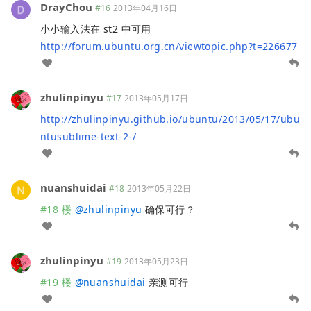
DrayChou
#16
2013年04月16日
小小输入法在 st2 中可用
http://forum.ubuntu.org.cn/viewtopic.php?t=226677
zhulinpinyu
#17
2013年05月17日
http://zhulinpinyu.github.io/ubuntu/2013/05/17/ubu
ntusublime-text-2-/
nuanshuidai
#18
2013年05月22日
#18 楼
@
zhulinpinyu
确保可行？
zhulinpinyu
#19
2013年05月23日
#19 楼
@
nuanshuidai
亲测可行