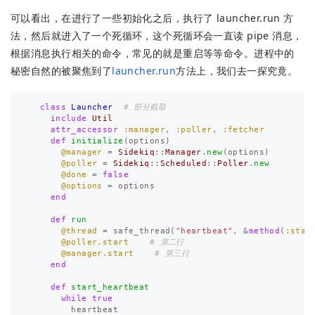
可以看出，在进行了一些初始化之后，执行了 launcher.run 方
法，然后就进入了一个死循环，这个死循环会一直读 pipe 消息，
根据消息执行相关的命令，常见的就是重启等等命令。进程中的
秘密自然的被聚焦到了
launcher.run
方法上，我们去一探究竟。
class
Launcher
# 部分截取
include
Util
attr_accessor
:manager
,
:poller
,
:fetcher
def
initialize
(
options
)
@manager
=
Sidekiq
::
Manager
.
new
(
options
)
@poller
=
Sidekiq
::
Scheduled
::
Poller
.
new
@done
=
false
@options
=
options
end
def
run
@thread
=
safe_thread
(
"heartbeat"
,
&
method
(
:star
@poller.start
# 第二行
@manager.start
# 第三行
end
def
start_heartbeat
while
true
heartbeat