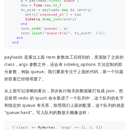
q
=
payloads
.
first
[
'queue'
]
now
=
Time
.
now
.
to_f
to_push
=
payloads
.
map
do
|
entry
|
entry
[
'enqueued_at'
]
=
now
Sidekiq
.
dump_json
(
entry
)
end
conn
.
sadd
(
'queues'
,
q
)
conn
.
lpush
(
"queue:
#{
q
}
"
,
to_push
)
#重点
end
end
payloads 是通过上面 item 参数加工后得到的，里面除了之前的
class，args 参数之外，还会有 sidekiq_options 方法定制的部
分参数，例如 queue。我们重新专注于上面的代码，第一个问题
的答案已经很明显了。
从上面可以清晰的看出，异步执行相关的数据被打包成 json，然
后使用 redis 的 lpush 命令塞进了一个队列中，这个队列的名字
和指定的 queue 有关系，按照我们上面的配置，这个队列的就是
"queue:hard"。写入队列的数据大概像这样：
{
'class'
=>
MyWorker
,
'args'
=>
[
1
,
2
,
3
]}