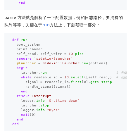
end
parse 方法就是解析了一下配置数据，例如日志路径，要消费的
队列等等，关键在于
run
方法上，下面截取一部分：
def
run
boot_system
print_banner
self_read
,
self_write
=
IO
.
pipe
require
'sidekiq/launcher'
@launcher
=
Sidekiq
::
Launcher
.
new
(
options
)
begin
launcher
.
run
# 关键
while
readable_io
=
IO
.
select
([
self_read
])
# 死循
signal
=
readable_io
.
first
[
0
].
gets
.
strip
handle_signal
(
signal
)
end
rescue
Interrupt
logger
.
info
'Shutting down'
launcher
.
stop
logger
.
info
"Bye!"
exit
(
0
)
end
end