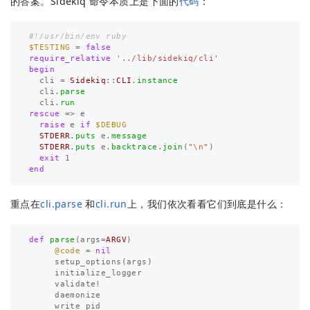
的答案。Sidekiq 命令本质上是下面的
代码
：
#!/usr/bin/env ruby
$TESTING
=
false
require_relative
'../lib/sidekiq/cli'
begin
cli
=
Sidekiq
::
CLI
.
instance
cli
.
parse
cli
.
run
rescue
=>
e
raise
e
if
$DEBUG
STDERR
.
puts
e
.
message
STDERR
.
puts
e
.
backtrace
.
join
(
"
\n
"
)
exit
1
end
重点在
cli.parse
和
cli.run
上，我们依次看看它们到底是什么：
def
parse
(
args
=
ARGV
)
@code
=
nil
setup_options
(
args
)
initialize_logger
validate!
daemonize
write_pid