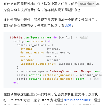
有什么东西周期性地往任务队列中写入任务，然后
本
@worker
身会自动去执行这些任务，这样就实现了周期性任务。
通过使用这个插件，我发现它只需要增加一个配置文件就行了，
其他的什么都没有做，便实现了这点，看
源码
：
Sidekiq
.
configure_server
do
|
config
|
# 有删减
config
.
on
(
:startup
)
do
scheduler_options
=
{
dynamic:       
dynamic
,
dynamic_every: 
dynamic_every
,
enabled:       
enabled
,
schedule:      
schedule
,
listened_queues_only: 
listened_queues_only
}
schedule_manager
=
SidekiqScheduler
::
Manager
.
new
(
s
config
.
options
[
:schedule_manager
]
=
schedule_manag
config
.
options
[
:schedule_manager
].
start
# 重点
end
在自动加载这段配置代码的时候，它会先解析配置文件，然后执
行一个 start 方法，这个 start 方法通过
rufus-scheduler
，通过