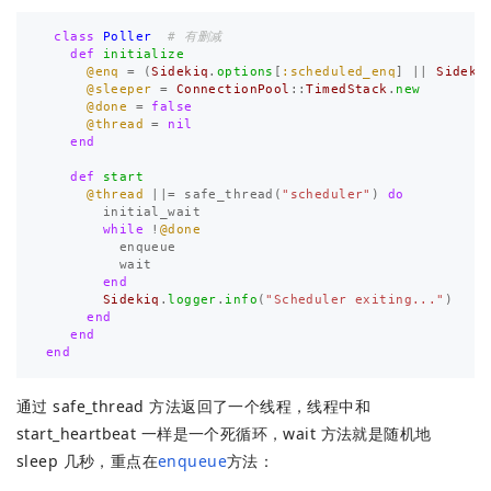
class
Poller
# 有删减
def
initialize
@enq
=
(
Sidekiq
.
options
[
:scheduled_enq
]
||
Sideki
@sleeper
=
ConnectionPool
::
TimedStack
.
new
@done
=
false
@thread
=
nil
end
def
start
@thread
||=
safe_thread
(
"scheduler"
)
do
initial_wait
while
!
@done
enqueue
wait
end
Sidekiq
.
logger
.
info
(
"Scheduler exiting..."
)
end
end
end
通过 safe_thread 方法返回了一个线程，线程中和
start_heartbeat 一样是一个死循环，wait 方法就是随机地
sleep 几秒，重点在
enqueue
方法：