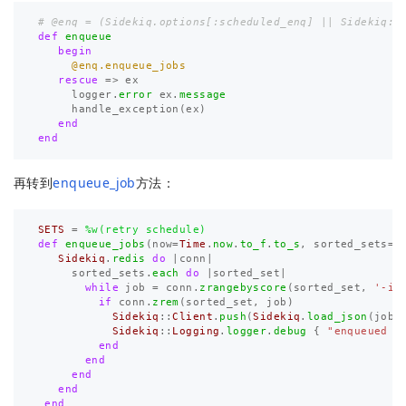
# @enq = (Sidekiq.options[:scheduled_enq] || Sidekiq::
def
enqueue
begin
@enq.enqueue_jobs
rescue
=>
ex
logger
.
error
ex
.
message
handle_exception
(
ex
)
end
end
再转到
enqueue_job
方法：
SETS
=
%w(retry schedule)
def
enqueue_jobs
(
now
=
Time
.
now
.
to_f
.
to_s
,
sorted_sets
=
S
Sidekiq
.
redis
do
|
conn
|
sorted_sets
.
each
do
|
sorted_set
|
while
job
=
conn
.
zrangebyscore
(
sorted_set
,
'-in
if
conn
.
zrem
(
sorted_set
,
job
)
Sidekiq
::
Client
.
push
(
Sidekiq
.
load_json
(
job
)
Sidekiq
::
Logging
.
logger
.
debug
{
"enqueued 
#
end
end
end
end
end