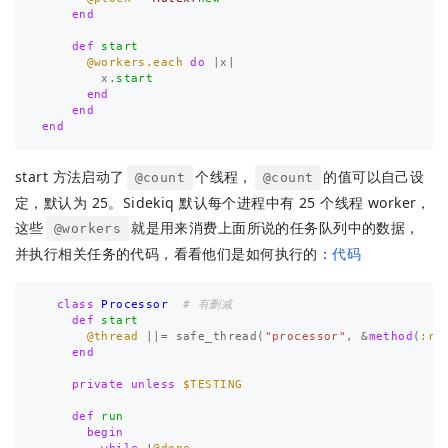
end
def
start
@workers.each
do
|
x
|
x
.
start
end
end
end
start 方法启动了
个线程，
的值可以自己设
@count
@count
定，默认为 25。Sidekiq 默认每个进程中有 25 个线程 worker，
这些
就是用来消费上面所说的任务队列中的数据，
@workers
并执行相关任务的代码，看看他们是如何执行的：
代码
class
Processor
# 有删减
def
start
@thread
||=
safe_thread
(
"processor"
,
&
method
(
:ru
end
private
unless
$TESTING
def
run
begin