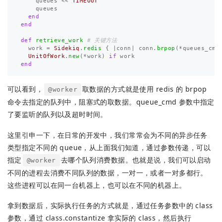
queues
<<
TIMEOUT
queues
end
end
def
retrieve_work
# 关键方法
work
=
Sidekiq
.
redis
{
|
conn
|
conn
.
brpop
(
*
queues_cmd
UnitOfWork
.
new
(
*
work
)
if
work
end
可以看到，
取数据的方式就是使用 redis 的 brpop
@worker
命令去指定的队列中，阻塞式的取数据。queue_cmd 参数中指定
了要监听的队列以及超时时间。
这里引申一下，在日常的开发中，我们常常会为不同的异步任务
类型指定不同的 queue，从上面我们知道，通过参数传递，可以
指定
去哪个队列消费数据。也就是说，我们可以启动
@worker
不同的进程去消费不同队列的数据，一对一，或者一对多都行。
这些进程可以在同一台机器上，也可以在不同的机器上。
拿到数据后，实际执行任务的方式就是，通过任务参数中的 class
参数，通过 class.constantize 拿实际的 class，然后执行