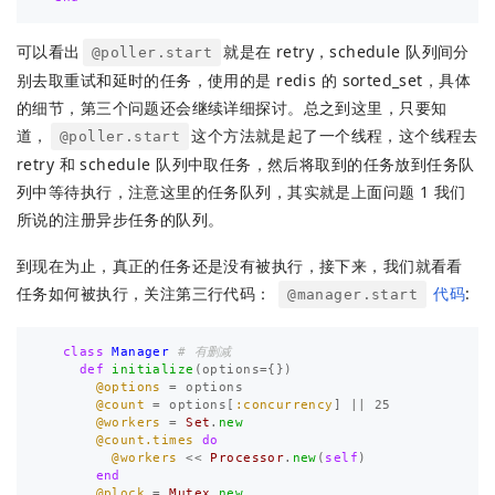
可以看出
就是在 retry，schedule 队列间分
@poller.start
别去取重试和延时的任务，使用的是 redis 的 sorted_set，具体
的细节，第三个问题还会继续详细探讨。总之到这里，只要知
道，
这个方法就是起了一个线程，这个线程去
@poller.start
retry 和 schedule 队列中取任务，然后将取到的任务放到任务队
列中等待执行，注意这里的任务队列，其实就是上面问题 1 我们
所说的注册异步任务的队列。
到现在为止，真正的任务还是没有被执行，接下来，我们就看看
任务如何被执行，关注第三行代码：
代码
:
@manager.start
class
Manager
# 有删减
def
initialize
(
options
=
{})
@options
=
options
@count
=
options
[
:concurrency
]
||
25
@workers
=
Set
.
new
@count.times
do
@workers
<<
Processor
.
new
(
self
)
end
@plock
=
Mutex
.
new