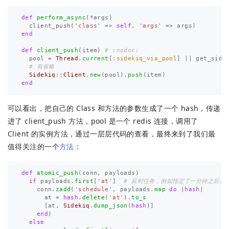
def
perform_async
(
*
args
)
client_push
(
'class'
=>
self
,
'args'
=>
args
)
end
def
client_push
(
item
)
# :nodoc:
pool
=
Thread
.
current
[
:sidekiq_via_pool
]
||
get_side
# 有省略
Sidekiq
::
Client
.
new
(
pool
).
push
(
item
)
end
可以看出，把自己的 Class 和方法的参数生成了一个 hash，传递
进了 client_push 方法，pool 是一个 redis 连接，调用了
Client 的实例方法，通过一层层代码的查看，最终来到了我们最
值得关注的一个
方法
：
def
atomic_push
(
conn
,
payloads
)
if
payloads
.
first
[
'at'
]
# 延时任务，例如指定了一分钟之后才
conn
.
zadd
(
'schedule'
,
payloads
.
map
do
|
hash
|
at
=
hash
.
delete
(
'at'
).
to_s
[
at
,
Sidekiq
.
dump_json
(
hash
)]
end
)
else