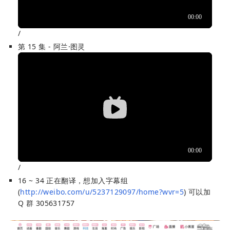
/
第 15 集 - 阿兰·图灵
/
16 ~ 34 正在翻译，想加入字幕组
(
http://weibo.com/u/5237129097/home?wvr=5
) 可以加
Q 群 305631757