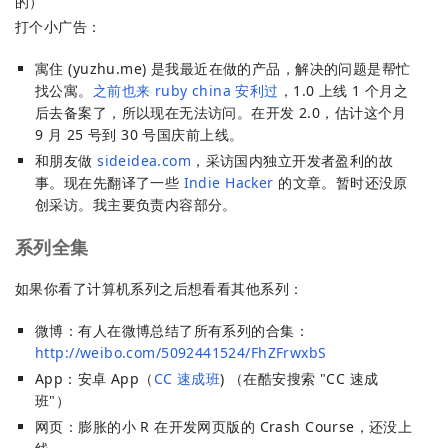
的）
打个小广告：
寓住 (yuzhu.me) 是我最近在做的产品，解决的问题是帮忙
找公寓。
之前也来 ruby china 安利过
，1.0 上线 1 个月之
后去备案了，所以现在无法访问。在开发 2.0，估计这个月
9 月 25 号到 30 号国庆前上线。
和朋友做
sideidea.com
，采访国内独立开发者盈利的故
事。现在先翻译了一些
Indie Hacker
的文章。暂时还没原
创采访。我主要负责内容部分。
系列全集
如果你看了计算机系列之后想看看其他系列：
微博：有人在微博总结了所有系列的合集：
http://weibo.com/5092441524/FhZFrwxbS
App：安卓 App（
CC 速成班
) （在酷安搜索 "CC 速成
班"）
网页：膨胀的小 R 在开发网页版的 Crash Course，还没上