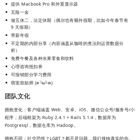
提供 Macbook Pro 和外置显示器
五险一金
做五休二，法定休期（偶尔也有额外假期，比如今年春节有
9 天假期）
带薪年假
不定期的内部分享（内容涵盖从咖啡的煮法到运营数据分
析）
免费午餐及各种水果零食和饮料
心理咨询抵扣券
可报销部分学习费用
萌宠鼓励师 (ฅ ˃̶̀ω˂̶́ ฅ)
团队文化
拥抱变化：客户端涵盖 Web、安卓、iOS、微信公众号/服务号/小
程序；后端框架为 Ruby 2.4.1 + Rails 5.1.4，数据库为
Postgresql，数据仓库为 Hadoop。
拥抱不同：社交恐惧？LGBT？都不是问题，我们接纳真实的你。