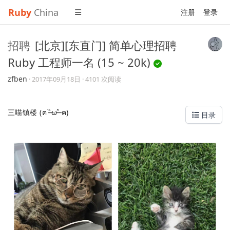
Ruby
China
注册
登录
招聘
[北京][东直门] 简单心理招聘
Ruby 工程师一名 (15 ~ 20k)
zfben
·
2017年09月18日
· 4101 次阅读
三喵镇楼 (ฅ ˃̶̀ω˂̶́ ฅ)
目录