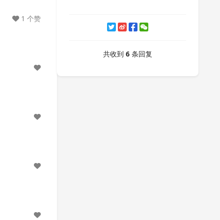
1 个赞
共收到
6
条回复