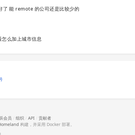
 能 remote 的公司还是比较少的
看怎么加上城市信息
号
跃会员
/
组织
/
API
/
贡献者
Homeland
构建，并采用 Docker 部署。
助