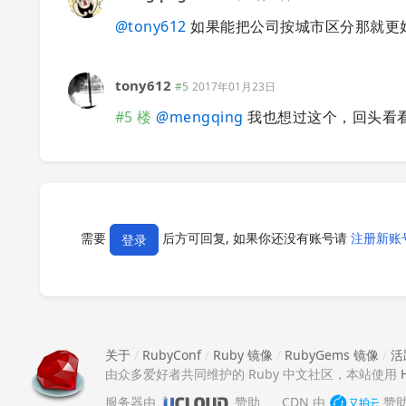
@
tony612
如果能把公司按城市区分那就更好了
tony612
#5
2017年01月23日
#5 楼
@
mengqing
我也想过这个，回头看
需要
后方可回复, 如果你还没有账号请
注册新账
登录
关于
/
RubyConf
/
Ruby 镜像
/
RubyGems 镜像
/
活
由众多爱好者共同维护的 Ruby 中文社区，本站使用
服务器由
赞助
CDN 由
赞