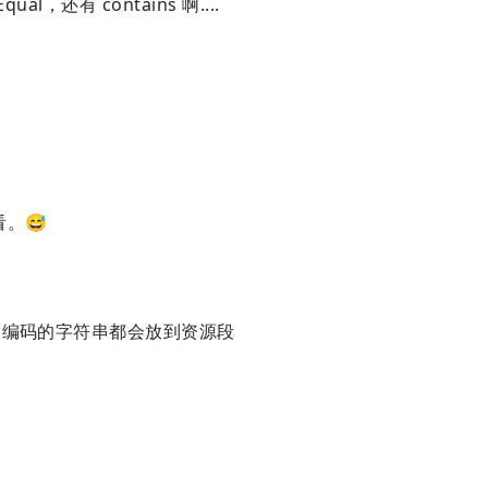
al，还有 contains 啊....
。😅
，硬编码的字符串都会放到资源段