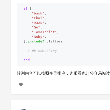
if
[
"bash"
,
"Chai"
,
"D3JS"
,
"Go"
,
"Javascript"
,
"Ruby"
,
].
include?
platform
# do something
end
阵列内容可以按照字母排序，肉眼看也比较容易阅