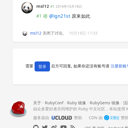
msl12
#1
2016年10月18日
#1 楼
@
lgn21st
原来如此
msl12
关闭了讨论。
10月18日 17:33
需要
后方可回复, 如果你还没有账号请
注册新账
登录
关于
/
RubyConf
/
Ruby 镜像
/
RubyGems 镜像
/
活
由众多爱好者共同维护的 Ruby 中文社区，本站使用
服务器由
赞助
CDN 由
赞