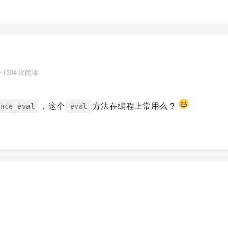
· 1504 次阅读
，这个
方法在编程上常用么？
ance_eval
eval