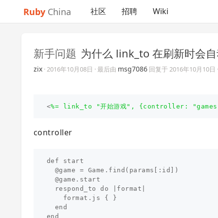
Ruby
China
社区
招聘
Wiki
新手问题
为什么 link_to 在刷新时
zix
msg7086
·
2016年10月08日
· 最后由
回复于
2016年10月10日
<
%= link_to "开始游戏", {controller: "games"
controller
def start

  @game = Game.find(params[:id])

  @game.start

  respond_to do |format|

    format.js { }

  end
