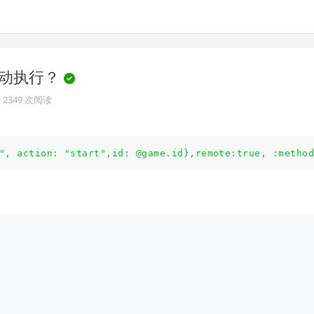
会自动执行？
· 2349 次阅读
, action: "start",id: @game.id},remote:true, :method