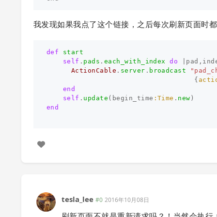
我发现如果我点了这个链接，之后每次刷新页面时都会自动执行
def
start
self
.
pads
.
each_with_index
do
|
pad
,
ind
ActionCable
.
server
.
broadcast
"pad_c
{
acti
end
self
.
update
(
begin_time
:Time
.
new
)
end
tesla_lee
#0
2016年10月08日
刷新页面不就是重新请求吗？！当然会执行 ac