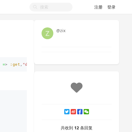
注册
登录
@zix
 =
>
:get
,
"data-no-turbolink"
=>
true
,
class: 
"btn btn-p
共收到
12
条回复