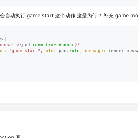
 game start 这个动作 这是为何？ 补充 game mod
ex
|
hannel_
#{
pad
.
room
.
true_number
}
"
,
on: 
"game_start"
,
role: 
pad
.
role
,
message: 
render_mess
tion 啊。