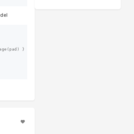
el
age
(
pad
)
}