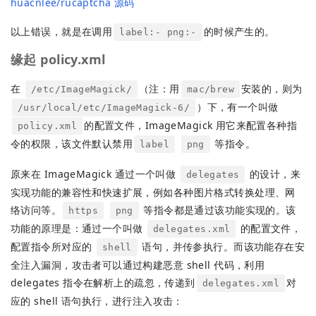
huacnlee/rucaptcha 源码
以上错误，就是在调用
的时候产生的。
label:- png:-
缘起 policy.xml
在
（注：用
安装的，则为
/etc/ImageMagick/
mac/brew
）下，有一个叫做
/usr/local/etc/ImageMagick-6/
的配置文件，ImageMagick 用它来配置各种指
policy.xml
令的权限，该文件默认禁用
等指令。
label
png
原来在 ImageMagick 通过一个叫做
的设计，来
delegates
实现功能的兼容性和快速扩展，例如各种图片格式转换处理、网
络访问等。
等指令都是通过该功能实现的。该
https
png
功能的原理是：通过一个叫做
的配置文件，
delegates.xml
配置指令所对应的
语句，并传参执行。而该功能存在安
shell
全注入漏洞，攻击者可以通过构建恶意 shell 代码，利用
delegates 指令在解析上的疏忽，传递到
对
delegates.xml
应的 shell 语句执行，进行注入攻击：