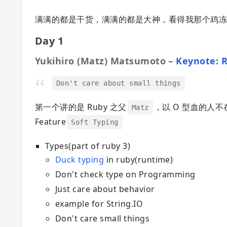
满满的都是干货，满满的都是大神，看得我那个鸡冻
Day 1
Yukihiro (Matz) Matsumoto –
Keynote: 
Don't care about small things
第一个讲的是 Ruby 之父
，以 O 型血的人不
Matz
Feature
Soft Typing
Types(part of ruby 3)
Duck typing
in ruby(runtime)
Don't check type on Programming
Just care about behavior
example for String.IO
Don't care small things