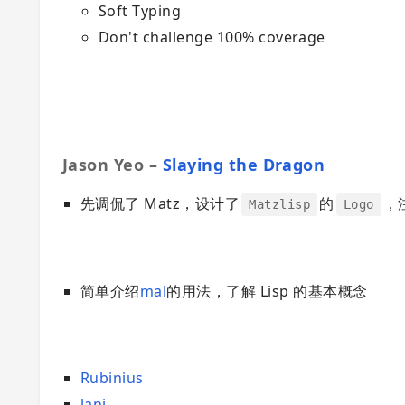
Soft Typing
Don't challenge 100% coverage
Jason Yeo –
Slaying the Dragon
先调侃了 Matz，设计了
的
，
Matzlisp
Logo
简单介绍
mal
的用法，了解 Lisp 的基本概念
Rubinius
lani