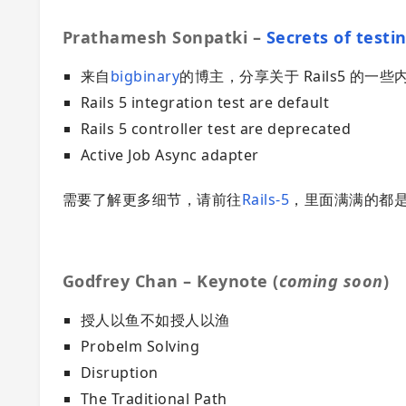
Prathamesh Sonpatki –
Secrets of testi
来自
bigbinary
的博主，分享关于 Rails5 的一些
Rails 5 integration test are default
Rails 5 controller test are deprecated
Active Job Async adapter
需要了解更多细节，请前往
Rails-5
，里面满满的都
Godfrey Chan – Keynote (
coming soon
)
授人以鱼不如授人以渔
Probelm Solving
Disruption
The Traditional Path