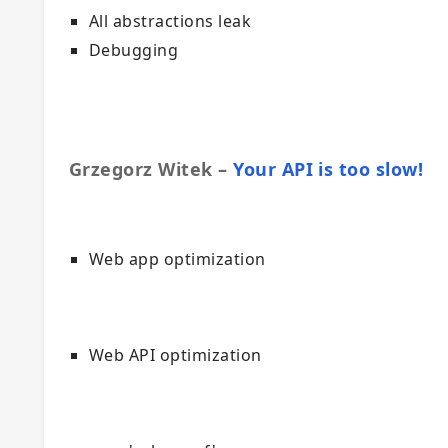
All abstractions leak
Debugging
Grzegorz Witek –
Your API is too slow!
Web app optimization
Web API optimization