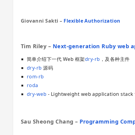
Giovanni Sakti –
Flexible Authorization
Tim Riley –
Next-generation Ruby web ap
简单介绍下一代 Web 框架
dry-rb
，及各种主件
dry-rb
源码
rom-rb
roda
dry-web
- Lightweight web application stack
Sau Sheong Chang –
Programming Comp